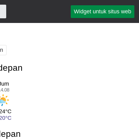
Widget untuk situs web
an
edepan
Jum
14.08
24°C
20°C
depan