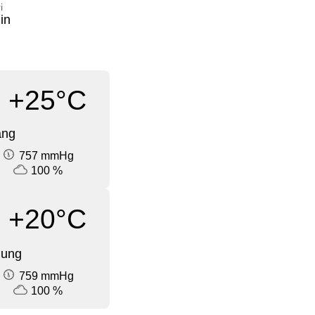
i
in
+25°C
ang
757 mmHg
100 %
+20°C
dung
759 mmHg
100 %