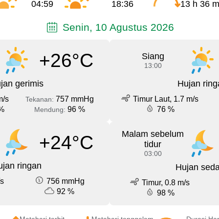
04:59
18:36
13 h 36 m
Senin, 10 Agustus 2026
+26°C
Siang
13:00
jan gerimis
Hujan ring
m/s
757 mmHg
Timur Laut, 1.7 m/s
Tekanan:
%
96 %
76 %
Mendung:
Malam sebelum
+24°C
tidur
03:00
jan ringan
Hujan sed
/s
756 mmHg
Timur, 0.8 m/s
92 %
98 %