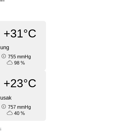
+31°C
dung
755 mmHg
98 %
+23°C
rusak
757 mmHg
40 %
i