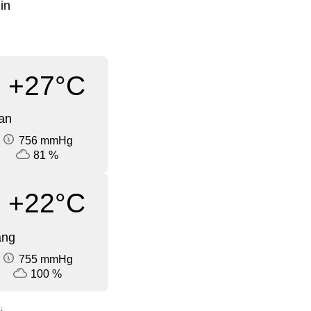
in
+27°C
an
756 mmHg
81 %
+22°C
ang
755 mmHg
100 %