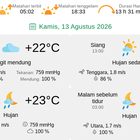
Matahari terbit
Matahari tenggelam
Durasi Har
05:02
18:33
13 h 31 m
Kamis, 13 Agustus 2026
+22°C
Siang
13:00
git mendung
Hujan sed
m/s
759 mmHg
Tenggara, 1.8 m/s
Tekanan:
%
100 %
86 %
Mendung:
Malam sebelum
+23°C
tidur
03:00
Hujan
Hujan
 m/s
759 mmHg
Utara, 1.7 m/s
100 %
100 %