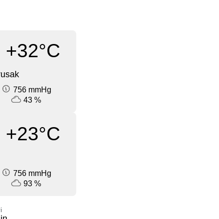
+32°C
rusak
756 mmHg
43 %
+23°C
756 mmHg
93 %
i
in