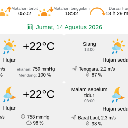
Matahari terbit
Matahari tenggelam
Durasi Har
05:02
18:32
13 h 29 m
Jumat, 14 Agustus 2026
+22°C
Siang
13:00
Hujan
Hujan sed
m/s
759 mmHg
Tenggara, 2.2 m/s
Tekanan:
%
100 %
87 %
Mendung:
Malam sebelum
+22°C
tidur
03:00
Hujan
Hujan sed
m/s
758 mmHg
Barat Laut, 2.3 m/s
98 %
98 %