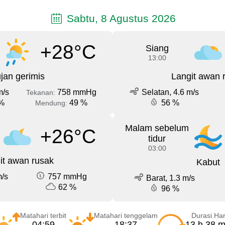
Sabtu, 8 Agustus 2026
+28°C
Siang
13:00
jan gerimis
Langit awan 
m/s
758 mmHg
Selatan, 4.6 m/s
Tekanan:
%
49 %
56 %
Mendung:
Malam sebelum
+26°C
tidur
03:00
it awan rusak
Kabut
m/s
757 mmHg
Barat, 1.3 m/s
62 %
96 %
Matahari terbit
Matahari tenggelam
Durasi Har
04:59
18:37
13 h 38 m