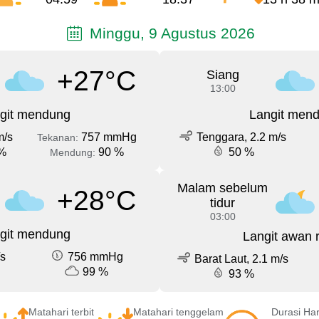
Minggu, 9 Agustus 2026
+27°C
Siang
13:00
git mendung
Langit men
m/s
757 mmHg
Tenggara, 2.2 m/s
Tekanan:
%
90 %
50 %
Mendung:
Malam sebelum
+28°C
tidur
03:00
git mendung
Langit awan 
/s
756 mmHg
Barat Laut, 2.1 m/s
99 %
93 %
Matahari terbit
Matahari tenggelam
Durasi Har