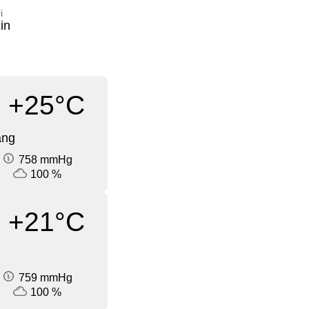
i
in
+25°C
ang
758 mmHg
100 %
+21°C
759 mmHg
100 %