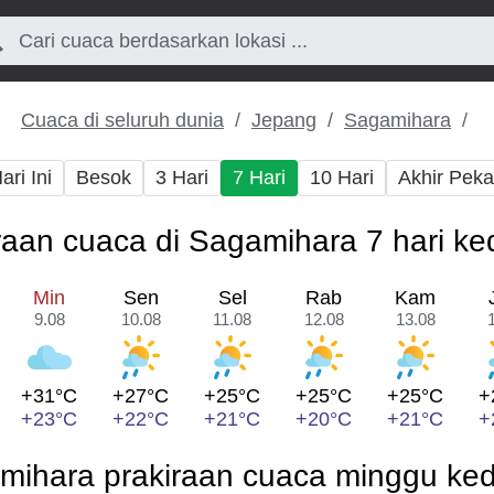
Cuaca di seluruh dunia
Jepang
Sagamihara
ari Ini
Besok
3 Hari
7 Hari
10 Hari
Akhir Pek
raan cuaca di Sagamihara 7 hari k
Min
Sen
Sel
Rab
Kam
9.08
10.08
11.08
12.08
13.08
+31°C
+27°C
+25°C
+25°C
+25°C
+
+23°C
+22°C
+21°C
+20°C
+21°C
+
mihara prakiraan cuaca minggu ke