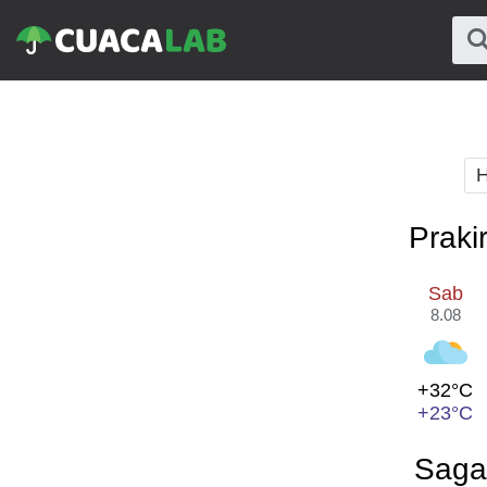
H
Praki
Sab
8.08
+32°C
+23°C
Saga