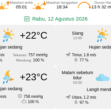
Matahari terbit
Matahari tenggelam
Durasi Har
05:01
18:34
13 h 32 m
Rabu, 12 Agustus 2026
+22°C
Siang
13:00
jan sedang
Hujan sed
m/s
757 mmHg
Timur, 1.8 m/s
Tekanan:
%
100 %
77 %
Mendung:
Malam sebelum
+23°C
tidur
03:00
jan sedang
Langit men
 m/s
758 mmHg
Utara, 1.2 m/s
100 %
97 %