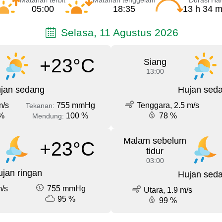
Matahari terbit
Matahari tenggelam
Durasi Har
05:00
18:35
13 h 34 m
Selasa, 11 Agustus 2026
+23°C
Siang
13:00
jan sedang
Hujan sed
m/s
755 mmHg
Tenggara, 2.5 m/s
Tekanan:
%
100 %
78 %
Mendung:
Malam sebelum
+23°C
tidur
03:00
jan ringan
Hujan sed
m/s
755 mmHg
Utara, 1.9 m/s
95 %
99 %