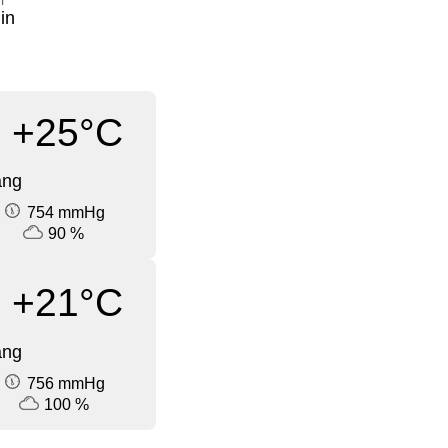
i
in
+25°C
ang
754 mmHg
90 %
+21°C
ang
756 mmHg
100 %