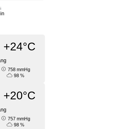
i
in
+24°C
ang
758 mmHg
98 %
+20°C
ang
757 mmHg
98 %