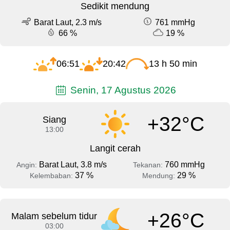
Sedikit mendung
Barat Laut, 2.3 m/s
761 mmHg
66 %
19 %
06:51
20:42
13 h 50 min
Senin, 17 Agustus 2026
+32°C
Siang
13:00
Langit cerah
Barat Laut, 3.8 m/s
760 mmHg
Angin:
Tekanan:
37 %
29 %
Kelembaban:
Mendung:
+26°C
Malam sebelum tidur
03:00