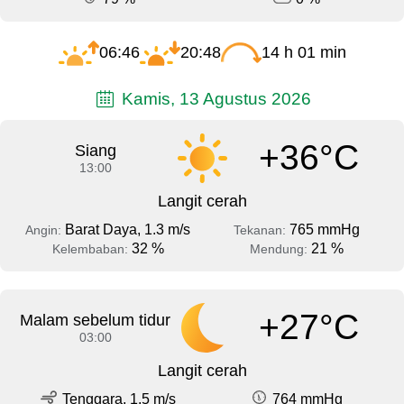
06:46
20:48
14 h 01 min
Kamis, 13 Agustus 2026
+36°C
Siang
13:00
Langit cerah
Barat Daya, 1.3 m/s
765 mmHg
Angin:
Tekanan:
32 %
21 %
Kelembaban:
Mendung:
+27°C
Malam sebelum tidur
03:00
Langit cerah
Tenggara, 1.5 m/s
764 mmHg