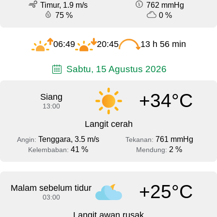
Timur, 1.9 m/s
762 mmHg
75 %
0 %
06:49
20:45
13 h 56 min
Sabtu, 15 Agustus 2026
+34°C
Siang
13:00
Langit cerah
Tenggara, 3.5 m/s
761 mmHg
Angin:
Tekanan:
41 %
2 %
Kelembaban:
Mendung:
+25°C
Malam sebelum tidur
03:00
Langit awan rusak