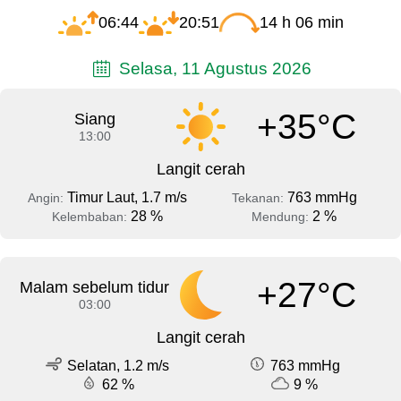
06:44
20:51
14 h 06 min
Selasa, 11 Agustus 2026
+35°C
Siang
13:00
Langit cerah
Timur Laut, 1.7 m/s
763 mmHg
Angin:
Tekanan:
28 %
2 %
Kelembaban:
Mendung:
+27°C
Malam sebelum tidur
03:00
Langit cerah
Selatan, 1.2 m/s
763 mmHg
62 %
9 %