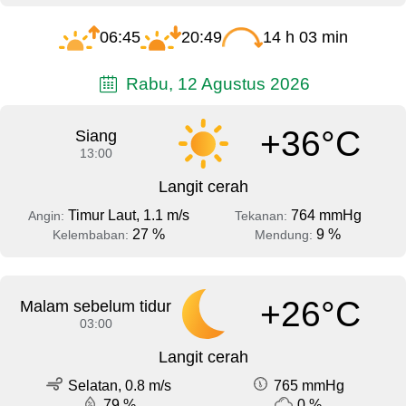
06:45
20:49
14 h 03 min
Rabu, 12 Agustus 2026
+36°C
Siang
13:00
Langit cerah
Timur Laut, 1.1 m/s
764 mmHg
Angin:
Tekanan:
27 %
9 %
Kelembaban:
Mendung:
+26°C
Malam sebelum tidur
03:00
Langit cerah
Selatan, 0.8 m/s
765 mmHg
79 %
0 %