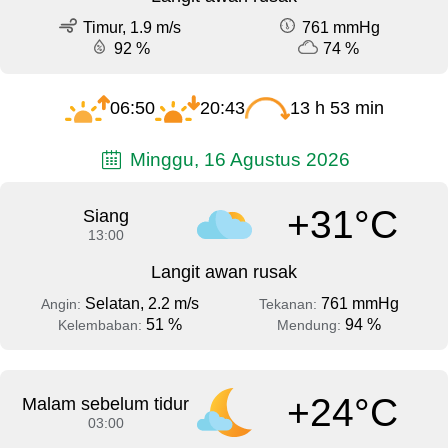
Timur, 1.9 m/s
761 mmHg
92 %
74 %
06:50
20:43
13 h 53 min
Minggu, 16 Agustus 2026
+31°C
Siang
13:00
Langit awan rusak
Selatan, 2.2 m/s
761 mmHg
Angin:
Tekanan:
51 %
94 %
Kelembaban:
Mendung:
+24°C
Malam sebelum tidur
03:00