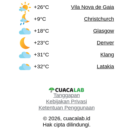
+26°C
Vila Nova de Gaia
+9°C
Christchurch
+18°C
Glasgow
+23°C
Denver
+31°C
Klang
+32°C
Latakia
Tanggapan
Kebijakan Privasi
Ketentuan Penggunaan
© 2026, cuacalab.id
Hak cipta dilindungi.