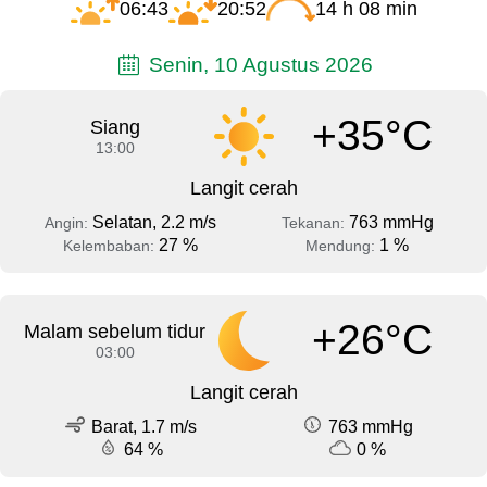
06:43
20:52
14 h 08 min
Senin, 10 Agustus 2026
+35°C
Siang
13:00
Langit cerah
Selatan, 2.2 m/s
763 mmHg
Angin:
Tekanan:
27 %
1 %
Kelembaban:
Mendung:
+26°C
Malam sebelum tidur
03:00
Langit cerah
Barat, 1.7 m/s
763 mmHg
64 %
0 %