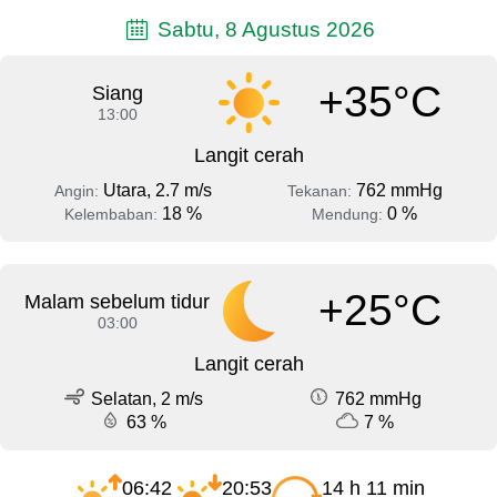
Sabtu, 8 Agustus 2026
+35°C
Siang
13:00
Langit cerah
Utara, 2.7 m/s
762 mmHg
Angin:
Tekanan:
18 %
0 %
Kelembaban:
Mendung:
+25°C
Malam sebelum tidur
03:00
Langit cerah
Selatan, 2 m/s
762 mmHg
63 %
7 %
06:42
20:53
14 h 11 min