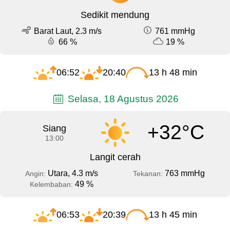
Sedikit mendung
Barat Laut, 2.3 m/s
761 mmHg
66 %
19 %
06:52
20:40
13 h 48 min
Selasa, 18 Agustus 2026
+32°C
Siang
13:00
Langit cerah
Utara, 4.3 m/s
763 mmHg
Angin:
Tekanan:
49 %
Kelembaban:
06:53
20:39
13 h 45 min