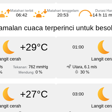
Matahari terbit
Matahari tenggelam
Durasi Har
06:42
20:53
14 h 11 m
malan cuaca terperinci untuk beso
+29°C
01:00
angit cerah
Langit cer
/s
762 mmHg
Utara, 6.1 m/s
Tekanan:
%
0 %
30 %
Mendung:
+27°C
03:00
angit cerah
Langit cer