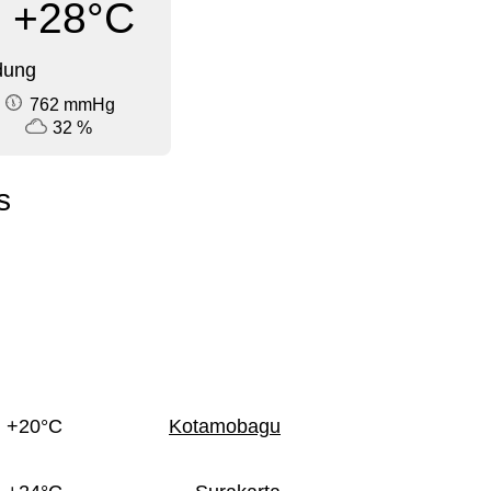
+28°C
dung
762 mmHg
32 %
s
+20°C
Kotamobagu