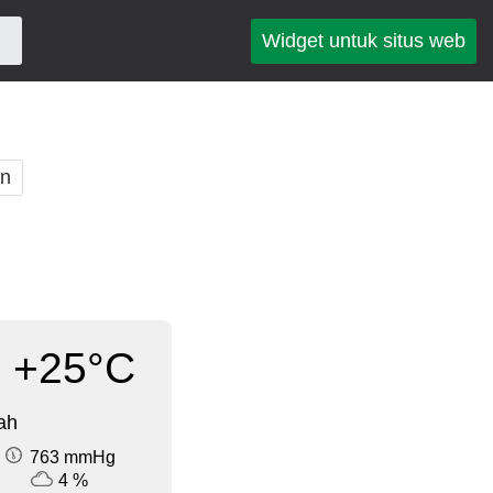
Widget untuk situs web
an
+25°C
ah
763 mmHg
4 %