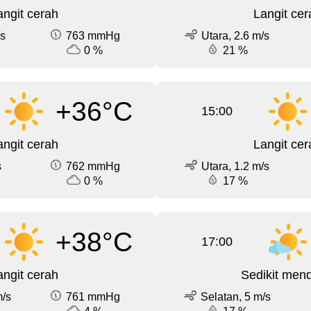
angit cerah
Langit cer
/s
763 mmHg
Utara, 2.6 m/s
0 %
21 %
+36°C
15:00
angit cerah
Langit cer
s
762 mmHg
Utara, 1.2 m/s
0 %
17 %
+38°C
17:00
angit cerah
Sedikit men
m/s
761 mmHg
Selatan, 5 m/s