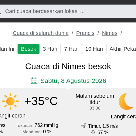
Cuaca di seluruh dunia
Prancis
Nimes
ari Ini
Besok
3 Hari
7 Hari
10 Hari
Akhir Pek
Cuaca di Nimes besok
Sabtu, 8 Agustus 2026
Malam sebelum
+35°C
tidur
03:00
angit cerah
Langit cer
m/s
762 mmHg
Tekanan:
Timur, 1.5 m/s
%
0 %
Mendung:
67 %