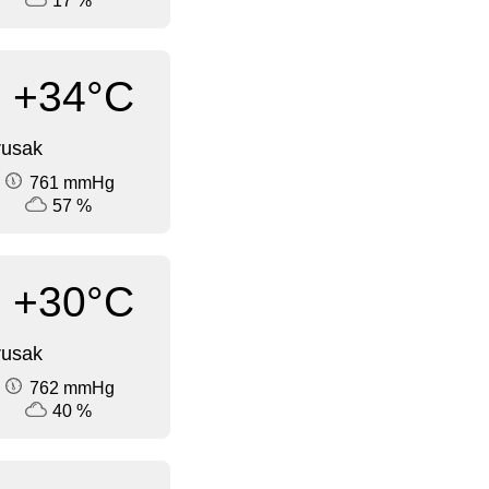
17 %
+34°C
rusak
761 mmHg
57 %
+30°C
rusak
762 mmHg
40 %