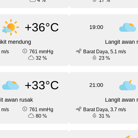
4 %
17 %
+36°C
19:00
ikit mendung
Langit awan 
 m/s
761 mmHg
Barat Daya, 5.1 m/s
32 %
23 %
+33°C
21:00
it awan rusak
Langit awan 
 m/s
761 mmHg
Barat Daya, 3.7 m/s
80 %
31 %