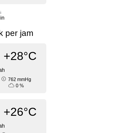
i
in
k per jam
+28°C
ah
762 mmHg
0 %
+26°C
ah