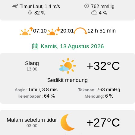
Timur Laut, 1.4 m/s
762 mmHg
82 %
4 %
07:10
20:01
12 h 51 min
Kamis, 13 Agustus 2026
+32°C
Siang
13:00
Sedikit mendung
Timur, 3.8 m/s
763 mmHg
Angin:
Tekanan:
64 %
6 %
Kelembaban:
Mendung:
+27°C
Malam sebelum tidur
03:00