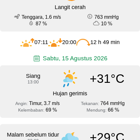
Langit cerah
Tenggara, 1.6 m/s
763 mmHg
87 %
10 %
07:11
20:00
12 h 49 min
Sabtu, 15 Agustus 2026
+31°C
Siang
13:00
Hujan gerimis
Timur, 3.7 m/s
764 mmHg
Angin:
Tekanan:
69 %
66 %
Kelembaban:
Mendung:
+29°C
Malam sebelum tidur