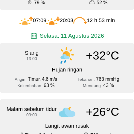
79 %
52 %
07:09
20:03
12 h 53 min
Selasa, 11 Agustus 2026
+32°C
Siang
13:00
Hujan ringan
Timur, 4.6 m/s
763 mmHg
Angin:
Tekanan:
63 %
43 %
Kelembaban:
Mendung:
+26°C
Malam sebelum tidur
03:00
Langit awan rusak