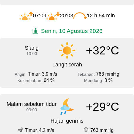
07:09
20:03
12 h 54 min
Senin, 10 Agustus 2026
+32°C
Siang
13:00
Langit cerah
Timur, 3.9 m/s
763 mmHg
Angin:
Tekanan:
64 %
3 %
Kelembaban:
Mendung:
+29°C
Malam sebelum tidur
03:00
Hujan gerimis
Timur, 4.2 m/s
763 mmHg