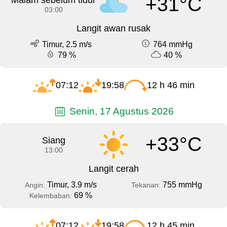
+31°C
Malam sebelum tidur
03:00
Langit awan rusak
Timur, 2.5 m/s
764 mmHg
79 %
40 %
07:12
19:58
12 h 46 min
Senin, 17 Agustus 2026
+33°C
Siang
13:00
Langit cerah
Timur, 3.9 m/s
755 mmHg
Angin:
Tekanan:
69 %
Kelembaban:
07:12
19:58
12 h 45 min