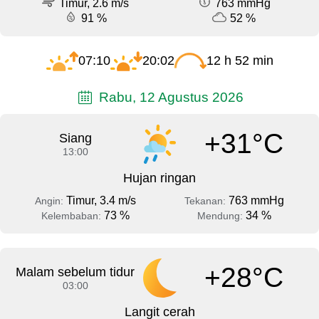
Timur, 2.6 m/s
763 mmHg
91 %
52 %
07:10
20:02
12 h 52 min
Rabu, 12 Agustus 2026
+31°C
Siang
13:00
Hujan ringan
Timur, 3.4 m/s
763 mmHg
Angin:
Tekanan:
73 %
34 %
Kelembaban:
Mendung:
+28°C
Malam sebelum tidur
03:00
Langit cerah