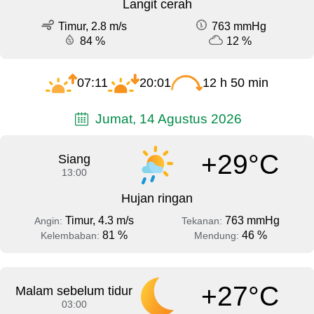
Langit cerah
Timur, 2.8 m/s
763 mmHg
84 %
12 %
07:11
20:01
12 h 50 min
Jumat, 14 Agustus 2026
+29°C
Siang
13:00
Hujan ringan
Timur, 4.3 m/s
763 mmHg
Angin:
Tekanan:
81 %
46 %
Kelembaban:
Mendung:
+27°C
Malam sebelum tidur
03:00