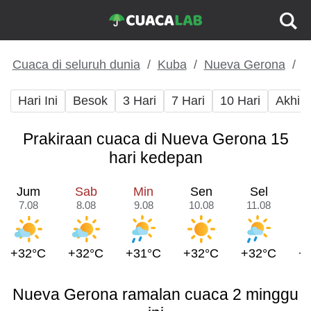
Cuaca di seluruh dunia
Kuba
Nueva Gerona
Hari Ini
Besok
3 Hari
7 Hari
10 Hari
Akhir
Prakiraan cuaca di Nueva Gerona 15
hari kedepan
Jum
Sab
Min
Sen
Sel
7.08
8.08
9.08
10.08
11.08
1
+32°C
+32°C
+31°C
+32°C
+32°C
+
Nueva Gerona ramalan cuaca 2 minggu