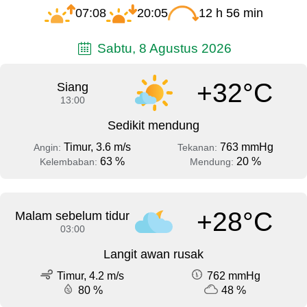
07:08
20:05
12 h 56 min
Sabtu, 8 Agustus 2026
+32°C
Siang
13:00
Sedikit mendung
Timur, 3.6 m/s
763 mmHg
Angin:
Tekanan:
63 %
20 %
Kelembaban:
Mendung:
+28°C
Malam sebelum tidur
03:00
Langit awan rusak
Timur, 4.2 m/s
762 mmHg
80 %
48 %