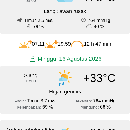
03:00
Langit awan rusak
Timur, 2.5 m/s
764 mmHg
79 %
40 %
07:11
19:59
12 h 47 min
Minggu, 16 Agustus 2026
+33°C
Siang
13:00
Hujan gerimis
Timur, 3.7 m/s
764 mmHg
Angin:
Tekanan:
69 %
66 %
Kelembaban:
Mendung: