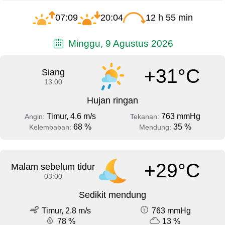
07:09
20:04
12 h 55 min
Minggu, 9 Agustus 2026
+31°C
Siang
13:00
Hujan ringan
Timur, 4.6 m/s
763 mmHg
Angin:
Tekanan:
68 %
35 %
Kelembaban:
Mendung:
+29°C
Malam sebelum tidur
03:00
Sedikit mendung
Timur, 2.8 m/s
763 mmHg
78 %
13 %