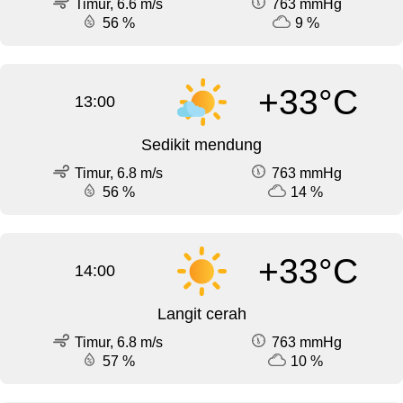
Timur, 6.6 m/s
763 mmHg
56 %
9 %
+33°C
13:00
Sedikit mendung
Timur, 6.8 m/s
763 mmHg
56 %
14 %
+33°C
14:00
Langit cerah
Timur, 6.8 m/s
763 mmHg
57 %
10 %