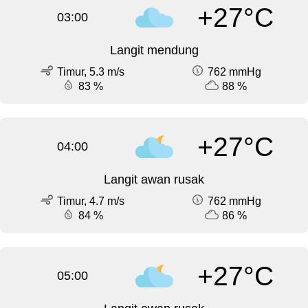
+27°C
03:00
Langit mendung
Timur, 5.3 m/s
762 mmHg
83 %
88 %
+27°C
04:00
Langit awan rusak
Timur, 4.7 m/s
762 mmHg
84 %
86 %
+27°C
05:00