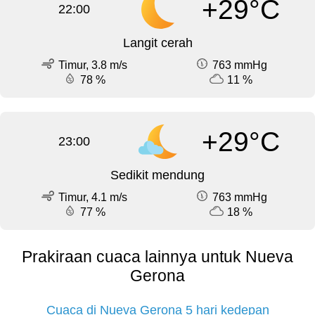
+29°C
22:00
Langit cerah
Timur, 3.8 m/s
763 mmHg
78 %
11 %
+29°C
23:00
Sedikit mendung
Timur, 4.1 m/s
763 mmHg
77 %
18 %
Prakiraan cuaca lainnya untuk Nueva
Gerona
Cuaca di Nueva Gerona 5 hari kedepan