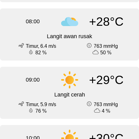
+28°C
08:00
Langit awan rusak
Timur, 6.4 m/s
763 mmHg
82 %
50 %
+29°C
09:00
Langit cerah
Timur, 5.9 m/s
763 mmHg
76 %
4 %
+30°C
10:00