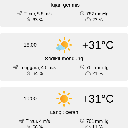
Hujan gerimis
Timur, 5.6 m/s
762 mmHg
63 %
23 %
+31°C
18:00
Sedikit mendung
Tenggara, 4.6 m/s
761 mmHg
64 %
21 %
+31°C
19:00
Langit cerah
Timur, 4 m/s
761 mmHg
66 %
11 %