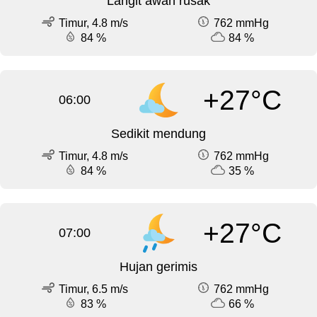
Langit awan rusak
Timur, 4.8 m/s
762 mmHg
84 %
84 %
+27°C
06:00
Sedikit mendung
Timur, 4.8 m/s
762 mmHg
84 %
35 %
+27°C
07:00
Hujan gerimis
Timur, 6.5 m/s
762 mmHg
83 %
66 %