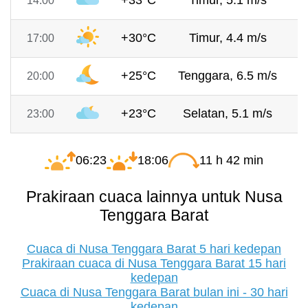
+33°C
Timur, 5.1 m/s
7
14:00
+30°C
Timur, 4.4 m/s
7
17:00
+25°C
Tenggara, 6.5 m/s
7
20:00
+23°C
Selatan, 5.1 m/s
7
23:00
06:23
18:06
11 h 42 min
Prakiraan cuaca lainnya untuk Nusa
Tenggara Barat
Cuaca di Nusa Tenggara Barat 5 hari kedepan
Prakiraan cuaca di Nusa Tenggara Barat 15 hari
kedepan
Cuaca di Nusa Tenggara Barat bulan ini - 30 hari
kedepan