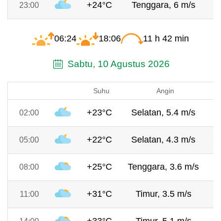
+24°C
Tenggara, 6 m/s
7
23:00
06:24
18:06
11 h 42 min
Sabtu, 10 Agustus 2026
Suhu
Angin
+23°C
Selatan, 5.4 m/s
7
02:00
+22°C
Selatan, 4.3 m/s
7
05:00
+25°C
Tenggara, 3.6 m/s
7
08:00
+31°C
Timur, 3.5 m/s
7
11:00