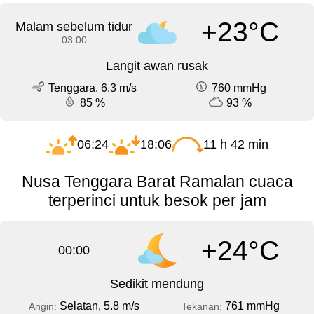
+23°C
Malam sebelum tidur
03:00
Langit awan rusak
Tenggara, 6.3 m/s
760 mmHg
85 %
93 %
06:24
18:06
11 h 42 min
Nusa Tenggara Barat Ramalan cuaca
terperinci untuk besok per jam
+24°C
00:00
Sedikit mendung
Selatan, 5.8 m/s
761 mmHg
Angin:
Tekanan: