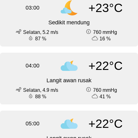
+23°C
03:00
Sedikit mendung
Selatan, 5.2 m/s
760 mmHg
87 %
16 %
+22°C
04:00
Langit awan rusak
Selatan, 4.9 m/s
760 mmHg
88 %
41 %
+22°C
05:00