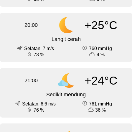
+25°C
20:00
Langit cerah
Selatan, 7 m/s
760 mmHg
73 %
4 %
+24°C
21:00
Sedikit mendung
Selatan, 6.6 m/s
761 mmHg
76 %
36 %