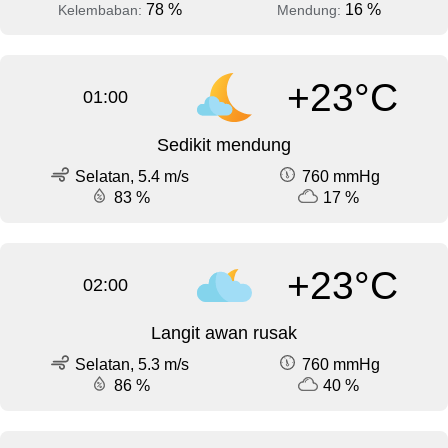
78 %
16 %
Kelembaban:
Mendung:
+23°C
01:00
Sedikit mendung
Selatan, 5.4 m/s
760 mmHg
83 %
17 %
+23°C
02:00
Langit awan rusak
Selatan, 5.3 m/s
760 mmHg
86 %
40 %