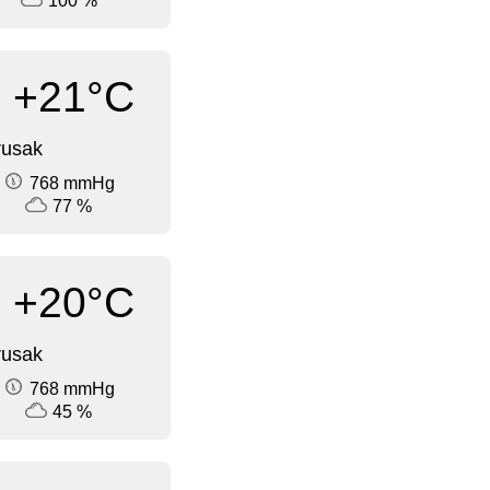
100 %
+21°C
rusak
768 mmHg
77 %
+20°C
rusak
768 mmHg
45 %