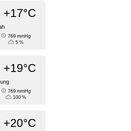
+17°C
ah
769 mmHg
5 %
+19°C
dung
769 mmHg
100 %
+20°C