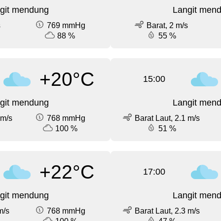
git mendung
Langit men
s
769 mmHg
Barat, 2 m/s
88 %
55 %
+20°C
15:00
git mendung
Langit men
 m/s
768 mmHg
Barat Laut, 2.1 m/s
100 %
51 %
+22°C
17:00
git mendung
Langit men
m/s
768 mmHg
Barat Laut, 2.3 m/s