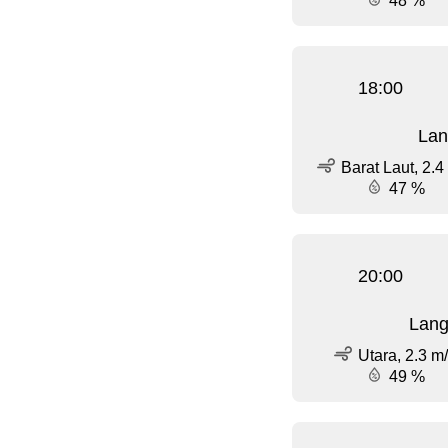
48 %
18:00
Lan
Barat Laut, 2.4
47 %
20:00
Lang
Utara, 2.3 m
49 %