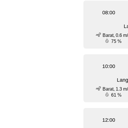
08:00
L
Barat, 0.6 m
75 %
10:00
Lang
Barat, 1.3 m
61 %
12:00