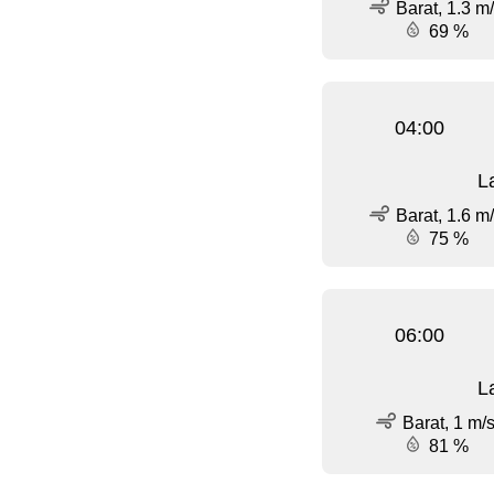
Barat, 1.3 m
69 %
04:00
L
Barat, 1.6 m
75 %
06:00
L
Barat, 1 m/
81 %