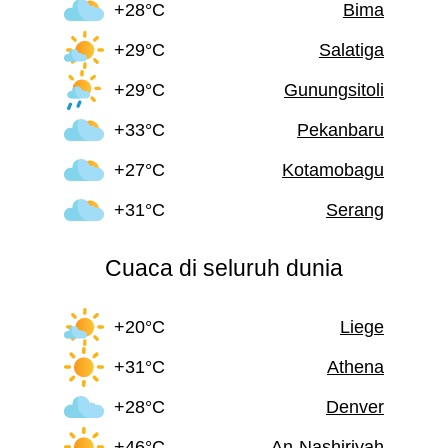
+28°C
Bima
+29°C
Salatiga
+29°C
Gunungsitoli
+33°C
Pekanbaru
+27°C
Kotamobagu
+31°C
Serang
Cuaca di seluruh dunia
+20°C
Liege
+31°C
Athena
+28°C
Denver
+46°C
An-Nashiriyah