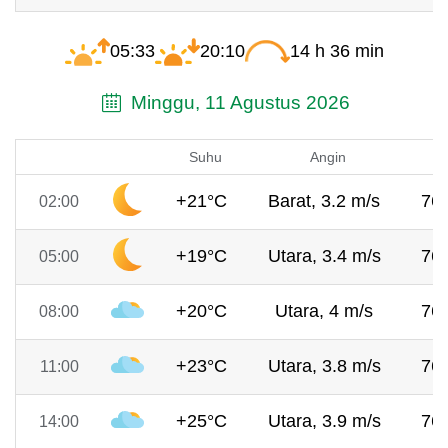
05:33
20:10
14 h 36 min
Minggu, 11 Agustus 2026
Suhu
Angin
+21°C
Barat, 3.2 m/s
76
02:00
+19°C
Utara, 3.4 m/s
76
05:00
+20°C
Utara, 4 m/s
76
08:00
+23°C
Utara, 3.8 m/s
76
11:00
+25°C
Utara, 3.9 m/s
76
14:00