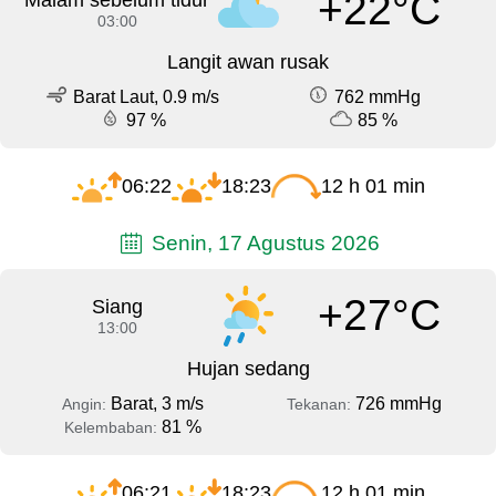
+22°C
Malam sebelum tidur
03:00
Langit awan rusak
Barat Laut, 0.9 m/s
762 mmHg
97 %
85 %
06:22
18:23
12 h 01 min
Senin, 17 Agustus 2026
+27°C
Siang
13:00
Hujan sedang
Barat, 3 m/s
726 mmHg
Angin:
Tekanan:
81 %
Kelembaban:
06:21
18:23
12 h 01 min