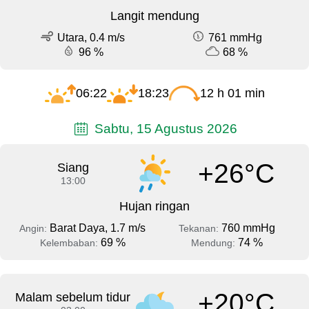
Langit mendung
Utara, 0.4 m/s
761 mmHg
96 %
68 %
06:22
18:23
12 h 01 min
Sabtu, 15 Agustus 2026
+26°C
Siang
13:00
Hujan ringan
Barat Daya, 1.7 m/s
760 mmHg
Angin:
Tekanan:
69 %
74 %
Kelembaban:
Mendung:
+20°C
Malam sebelum tidur