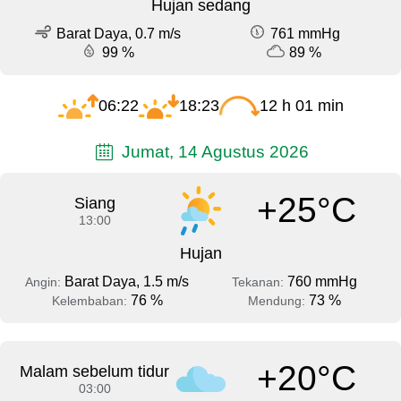
Hujan sedang
Barat Daya, 0.7 m/s
761 mmHg
99 %
89 %
06:22
18:23
12 h 01 min
Jumat, 14 Agustus 2026
+25°C
Siang
13:00
Hujan
Barat Daya, 1.5 m/s
760 mmHg
Angin:
Tekanan:
76 %
73 %
Kelembaban:
Mendung:
+20°C
Malam sebelum tidur
03:00