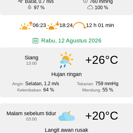
Barat, 0.7 m/s
760 mmHg
97 %
100 %
06:23
18:24
12 h 01 min
Rabu, 12 Agustus 2026
+26°C
Siang
13:00
Hujan ringan
Selatan, 1.2 m/s
759 mmHg
Angin:
Tekanan:
64 %
55 %
Kelembaban:
Mendung:
+20°C
Malam sebelum tidur
03:00
Langit awan rusak