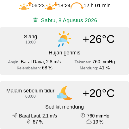
06:23
18:24
12 h 01 min
Sabtu, 8 Agustus 2026
+26°C
Siang
13:00
Hujan gerimis
Barat Daya, 2.8 m/s
760 mmHg
Angin:
Tekanan:
68 %
41 %
Kelembaban:
Mendung:
+20°C
Malam sebelum tidur
03:00
Sedikit mendung
Barat Laut, 2.1 m/s
760 mmHg
87 %
19 %