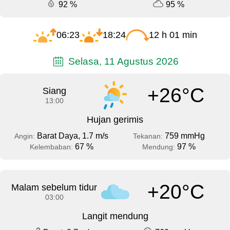
92 %
95 %
06:23
18:24
12 h 01 min
Selasa, 11 Agustus 2026
+26°C
Siang
13:00
Hujan gerimis
Barat Daya, 1.7 m/s
759 mmHg
Angin:
Tekanan:
67 %
97 %
Kelembaban:
Mendung:
+20°C
Malam sebelum tidur
03:00
Langit mendung