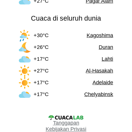
+27°C
Pagar Alam
Cuaca di seluruh dunia
+30°C
Kagoshima
+26°C
Duran
+17°C
Lahti
+27°C
Al-Hasakah
+17°C
Adelaide
+17°C
Chelyabinsk
Tanggapan
Kebijakan Privasi