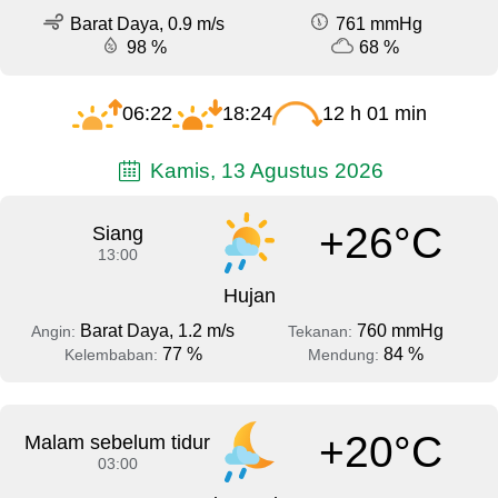
Barat Daya, 0.9 m/s
761 mmHg
98 %
68 %
06:22
18:24
12 h 01 min
Kamis, 13 Agustus 2026
+26°C
Siang
13:00
Hujan
Barat Daya, 1.2 m/s
760 mmHg
Angin:
Tekanan:
77 %
84 %
Kelembaban:
Mendung:
+20°C
Malam sebelum tidur
03:00