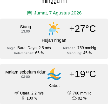
minggu ini
Jumat, 7 Agustus 2026
+27°C
Siang
13:00
Hujan ringan
Barat Daya, 2.5 m/s
759 mmHg
Angin:
Tekanan:
65 %
45 %
Kelembaban:
Mendung:
+19°C
Malam sebelum tidur
03:00
Kabut
Utara, 2.2 m/s
760 mmHg
100 %
82 %