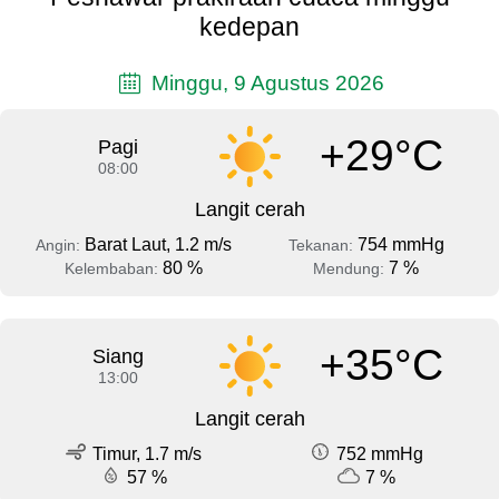
kedepan
Minggu, 9 Agustus 2026
+29°C
Pagi
08:00
Langit cerah
Barat Laut, 1.2 m/s
754 mmHg
Angin:
Tekanan:
80 %
7 %
Kelembaban:
Mendung:
+35°C
Siang
13:00
Langit cerah
Timur, 1.7 m/s
752 mmHg
57 %
7 %