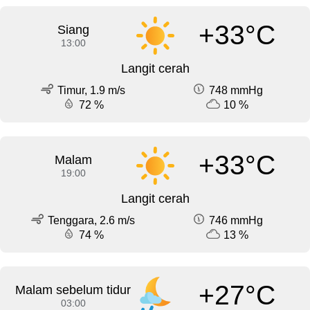
+33°C
Siang
13:00
Langit cerah
Timur, 1.9 m/s
748 mmHg
72 %
10 %
+33°C
Malam
19:00
Langit cerah
Tenggara, 2.6 m/s
746 mmHg
74 %
13 %
+27°C
Malam sebelum tidur
03:00