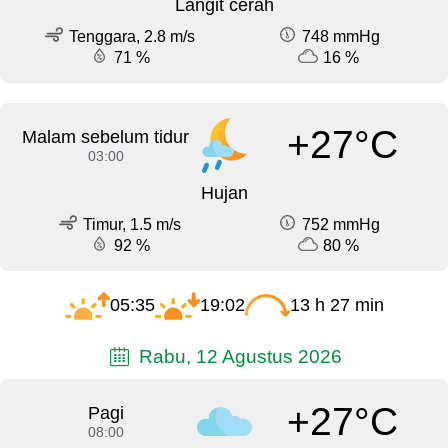
Langit cerah
Tenggara, 2.8 m/s
748 mmHg
71 %
16 %
+27°C
Malam sebelum tidur
03:00
Hujan
Timur, 1.5 m/s
752 mmHg
92 %
80 %
05:35
19:02
13 h 27 min
Rabu, 12 Agustus 2026
+27°C
Pagi
08:00