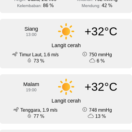
86 %
42 %
Kelembaban:
Mendung:
+32°C
Siang
13:00
Langit cerah
Timur Laut, 1.6 m/s
750 mmHg
73 %
6 %
+32°C
Malam
19:00
Langit cerah
Tenggara, 1.9 m/s
748 mmHg
77 %
13 %