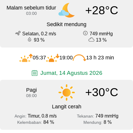
+28°C
Malam sebelum tidur
03:00
Sedikit mendung
Selatan, 0.2 m/s
749 mmHg
93 %
13 %
05:37
19:00
13 h 23 min
Jumat, 14 Agustus 2026
+30°C
Pagi
08:00
Langit cerah
Timur, 0.8 m/s
749 mmHg
Angin:
Tekanan:
84 %
8 %
Kelembaban:
Mendung: