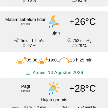
78 %
91 %
+26°C
Malam sebelum tidur
03:00
Hujan
Timur, 1.2 m/s
752 mmHg
97 %
79 %
05:36
19:01
13 h 25 min
Kamis, 13 Agustus 2026
+28°C
Pagi
08:00
Hujan gerimis
Utara, 1.2 m/s
752 mmHg
Angin:
Tekanan: