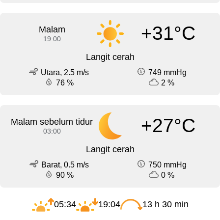
+31°C
Malam
19:00
Langit cerah
Utara, 2.5 m/s
749 mmHg
76 %
2 %
+27°C
Malam sebelum tidur
03:00
Langit cerah
Barat, 0.5 m/s
750 mmHg
90 %
0 %
05:34
19:04
13 h 30 min