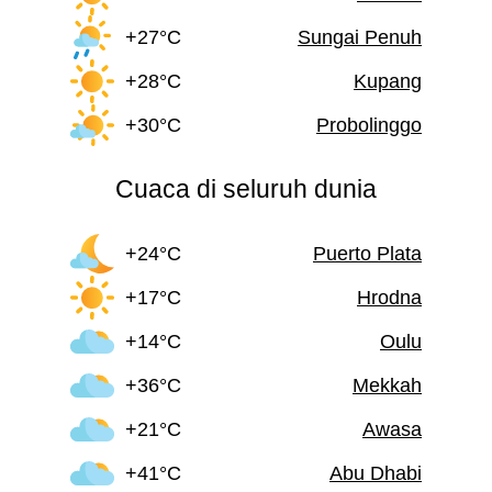
+27°C
Sungai Penuh
+28°C
Kupang
+30°C
Probolinggo
Cuaca di seluruh dunia
+24°C
Puerto Plata
+17°C
Hrodna
+14°C
Oulu
+36°C
Mekkah
+21°C
Awasa
+41°C
Abu Dhabi