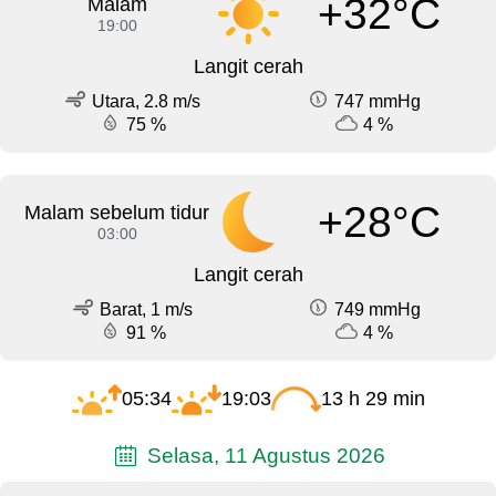
+32°C
Malam
19:00
Langit cerah
Utara, 2.8 m/s
747 mmHg
75 %
4 %
+28°C
Malam sebelum tidur
03:00
Langit cerah
Barat, 1 m/s
749 mmHg
91 %
4 %
05:34
19:03
13 h 29 min
Selasa, 11 Agustus 2026