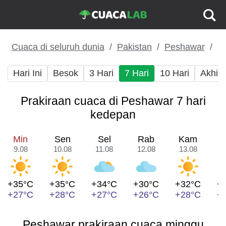
Cuaca di seluruh dunia
Pakistan
Peshawar
Hari Ini
Besok
3 Hari
7 Hari
10 Hari
Akhir
Prakiraan cuaca di Peshawar 7 hari
kedepan
Min
Sen
Sel
Rab
Kam
9.08
10.08
11.08
12.08
13.08
1
+35°C
+35°C
+34°C
+30°C
+32°C
+
+27°C
+28°C
+27°C
+26°C
+28°C
+
Peshawar prakiraan cuaca minggu