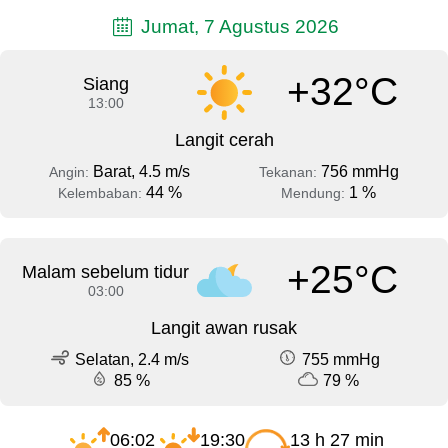
Jumat, 7 Agustus 2026
+32°C
Siang
13:00
Langit cerah
Barat, 4.5 m/s
756 mmHg
Angin:
Tekanan:
44 %
1 %
Kelembaban:
Mendung:
+25°C
Malam sebelum tidur
03:00
Langit awan rusak
Selatan, 2.4 m/s
755 mmHg
85 %
79 %
06:02
19:30
13 h 27 min