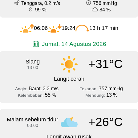
Tenggara, 0.2 m/s
756 mmHg
99 %
84 %
06:06
19:24
13 h 17 min
Jumat, 14 Agustus 2026
+31°C
Siang
13:00
Langit cerah
Barat, 3.3 m/s
757 mmHg
Angin:
Tekanan:
55 %
13 %
Kelembaban:
Mendung:
+26°C
Malam sebelum tidur
03:00
Langit awan rusak