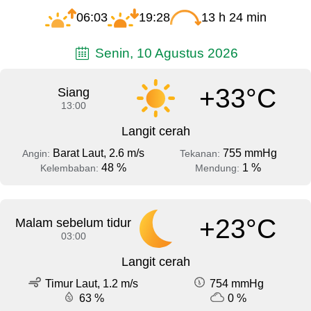
06:03
19:28
13 h 24 min
Senin, 10 Agustus 2026
+33°C
Siang
13:00
Langit cerah
Barat Laut, 2.6 m/s
755 mmHg
Angin:
Tekanan:
48 %
1 %
Kelembaban:
Mendung:
+23°C
Malam sebelum tidur
03:00
Langit cerah
Timur Laut, 1.2 m/s
754 mmHg
63 %
0 %