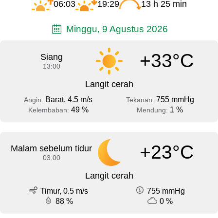
06:03
19:29
13 h 25 min
Minggu, 9 Agustus 2026
+33°C
Siang
13:00
Langit cerah
Barat, 4.5 m/s
755 mmHg
Angin:
Tekanan:
49 %
1 %
Kelembaban:
Mendung:
+23°C
Malam sebelum tidur
03:00
Langit cerah
Timur, 0.5 m/s
755 mmHg
88 %
0 %