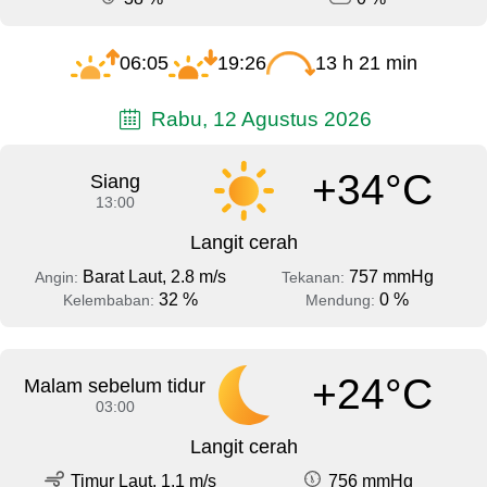
06:05
19:26
13 h 21 min
Rabu, 12 Agustus 2026
+34°C
Siang
13:00
Langit cerah
Barat Laut, 2.8 m/s
757 mmHg
Angin:
Tekanan:
32 %
0 %
Kelembaban:
Mendung:
+24°C
Malam sebelum tidur
03:00
Langit cerah
Timur Laut, 1.1 m/s
756 mmHg