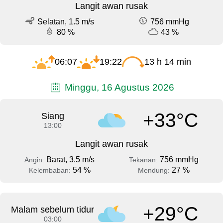
Langit awan rusak
Selatan, 1.5 m/s
756 mmHg
80 %
43 %
06:07
19:22
13 h 14 min
Minggu, 16 Agustus 2026
+33°C
Siang
13:00
Langit awan rusak
Barat, 3.5 m/s
756 mmHg
Angin:
Tekanan:
54 %
27 %
Kelembaban:
Mendung:
+29°C
Malam sebelum tidur
03:00