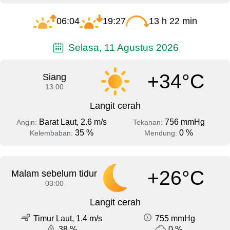
06:04
19:27
13 h 22 min
Selasa, 11 Agustus 2026
+34°C
Siang
13:00
Langit cerah
Barat Laut, 2.6 m/s
756 mmHg
Angin:
Tekanan:
35 %
0 %
Kelembaban:
Mendung:
+26°C
Malam sebelum tidur
03:00
Langit cerah
Timur Laut, 1.4 m/s
755 mmHg
38 %
0 %