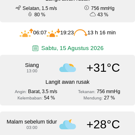
Selatan, 1.5 m/s
756 mmHg
80 %
43 %
06:07
19:23
13 h 16 min
Sabtu, 15 Agustus 2026
+31°C
Siang
13:00
Langit awan rusak
Barat, 3.5 m/s
756 mmHg
Angin:
Tekanan:
54 %
27 %
Kelembaban:
Mendung:
+28°C
Malam sebelum tidur
03:00