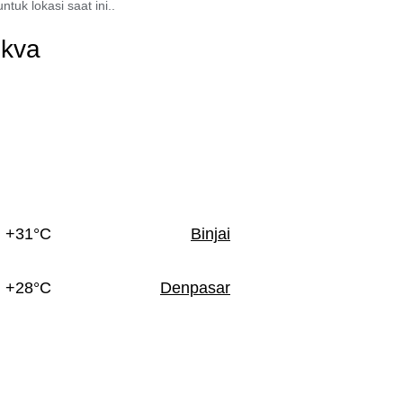
tuk lokasi saat ini..
ikva
+31°C
Binjai
+28°C
Denpasar