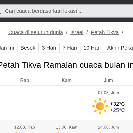
Cuaca di seluruh dunia
Israel
Petah Tikva
ari Ini
Besok
3 Hari
7 Hari
10 Hari
Akhir Pek
Petah Tikva Ramalan cuaca bulan in
Rab
Kam
Jum
07.08
, Jum
+32°
C
+25°
C
12.08
, Rab
13.08
, Kam
14.08
, Jum