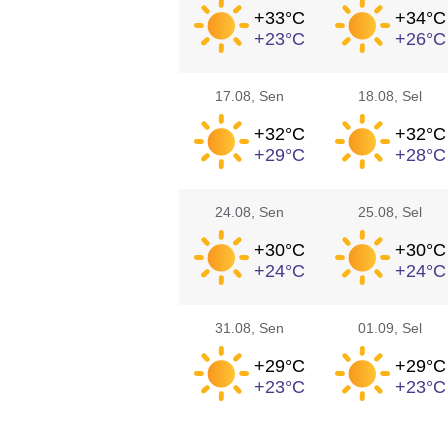
+33°
C
+34°
C
+23°
C
+26°
C
17.08
, Sen
18.08
, Sel
+32°
C
+32°
C
+29°
C
+28°
C
24.08
, Sen
25.08
, Sel
+30°
C
+30°
C
+24°
C
+24°
C
31.08
, Sen
01.09
, Sel
+29°
C
+29°
C
+23°
C
+23°
C