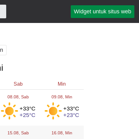
Widget untuk situs web
an
i
Sab
Min
08.08
, Sab
09.08
, Min
+33°
C
+33°
C
+25°
C
+23°
C
15.08
, Sab
16.08
, Min