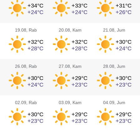
+34°
C
+33°
C
+31°
C
+24°
C
+24°
C
+26°
C
19.08
, Rab
20.08
, Kam
21.08
, Jum
+32°
C
+32°
C
+30°
C
+28°
C
+28°
C
+24°
C
26.08
, Rab
27.08
, Kam
28.08
, Jum
+30°
C
+29°
C
+30°
C
+24°
C
+23°
C
+23°
C
02.09
, Rab
03.09
, Kam
04.09
, Jum
+30°
C
+29°
C
+29°
C
+23°
C
+23°
C
+23°
C