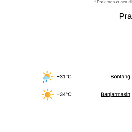
* Prakiraan cuaca di
Pra
+31°C
Bontang
+34°C
Banjarmasin