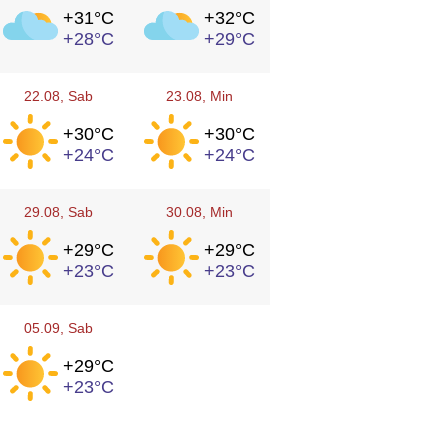
+31°
C
+32°
C
+28°
C
+29°
C
22.08
, Sab
23.08
, Min
+30°
C
+30°
C
+24°
C
+24°
C
29.08
, Sab
30.08
, Min
+29°
C
+29°
C
+23°
C
+23°
C
05.09
, Sab
+29°
C
+23°
C