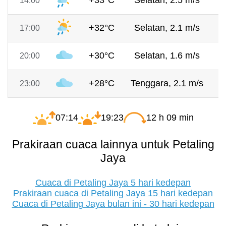
+33°C
Selatan, 2.5 m/s
7
14:00
+32°C
Selatan, 2.1 m/s
7
17:00
+30°C
Selatan, 1.6 m/s
7
20:00
+28°C
Tenggara, 2.1 m/s
7
23:00
07:14
19:23
12 h 09 min
Prakiraan cuaca lainnya untuk Petaling
Jaya
Cuaca di Petaling Jaya 5 hari kedepan
Prakiraan cuaca di Petaling Jaya 15 hari kedepan
Cuaca di Petaling Jaya bulan ini - 30 hari kedepan