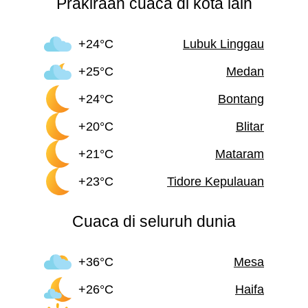
Prakiraan cuaca di kota lain
+24°C
Lubuk Linggau
+25°C
Medan
+24°C
Bontang
+20°C
Blitar
+21°C
Mataram
+23°C
Tidore Kepulauan
Cuaca di seluruh dunia
+36°C
Mesa
+26°C
Haifa