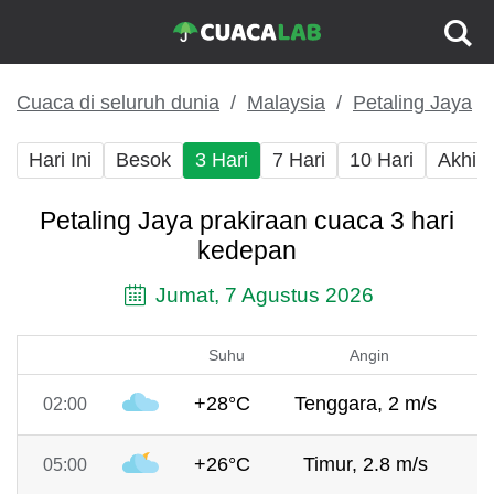
Cuaca di seluruh dunia
Malaysia
Petaling Jaya
Hari Ini
Besok
3 Hari
7 Hari
10 Hari
Akhir
Petaling Jaya prakiraan cuaca 3 hari
kedepan
Jumat, 7 Agustus 2026
Suhu
Angin
+28°C
Tenggara, 2 m/s
7
02:00
+26°C
Timur, 2.8 m/s
7
05:00