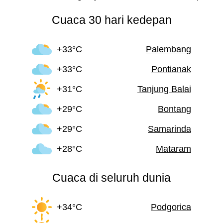
Cuaca 30 hari kedepan
+33°C
Palembang
+33°C
Pontianak
+31°C
Tanjung Balai
+29°C
Bontang
+29°C
Samarinda
+28°C
Mataram
Cuaca di seluruh dunia
+34°C
Podgorica