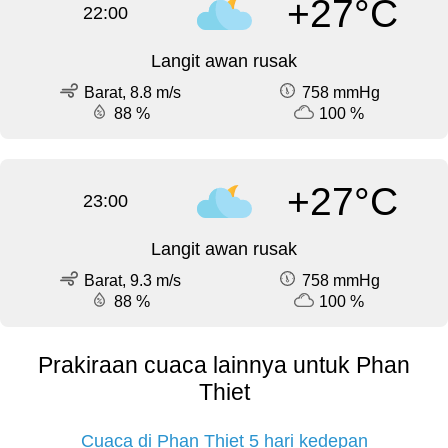
+27°C
22:00
Langit awan rusak
Barat, 8.8 m/s
758 mmHg
88 %
100 %
+27°C
23:00
Langit awan rusak
Barat, 9.3 m/s
758 mmHg
88 %
100 %
Prakiraan cuaca lainnya untuk Phan
Thiet
Cuaca di Phan Thiet 5 hari kedepan