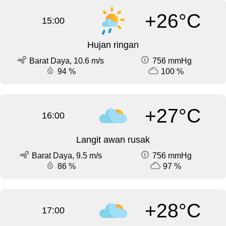
+26°C
15:00
Hujan ringan
Barat Daya, 10.6 m/s
756 mmHg
94 %
100 %
+27°C
16:00
Langit awan rusak
Barat Daya, 9.5 m/s
756 mmHg
86 %
97 %
+28°C
17:00