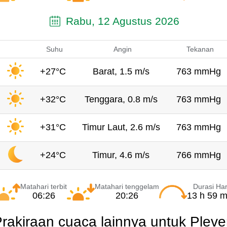
Rabu, 12 Agustus 2026
Suhu
Angin
Tekanan
+27°C
Barat, 1.5 m/s
763 mmHg
+32°C
Tenggara, 0.8 m/s
763 mmHg
+31°C
Timur Laut, 2.6 m/s
763 mmHg
+24°C
Timur, 4.6 m/s
766 mmHg
Matahari terbit
Matahari tenggelam
Durasi Har
06:26
20:26
13 h 59 m
rakiraan cuaca lainnya untuk Plev