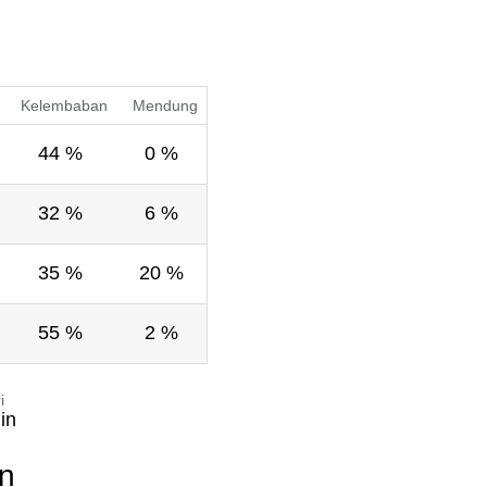
Kelembaban
Mendung
44 %
0 %
32 %
6 %
35 %
20 %
55 %
2 %
i
in
en