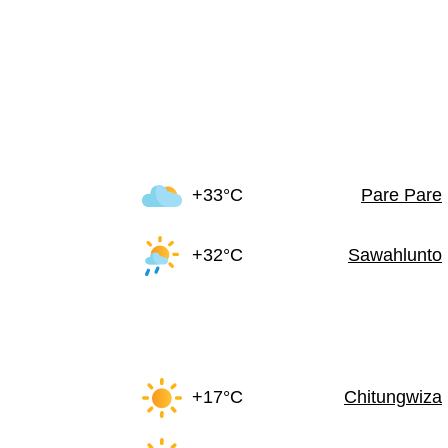
+33°C
Pare Pare
+32°C
Sawahlunto
+17°C
Chitungwiza