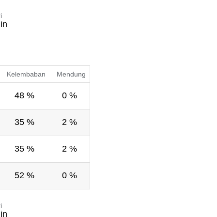
i
in
Kelembaban
Mendung
48 %
0 %
35 %
2 %
35 %
2 %
52 %
0 %
i
in