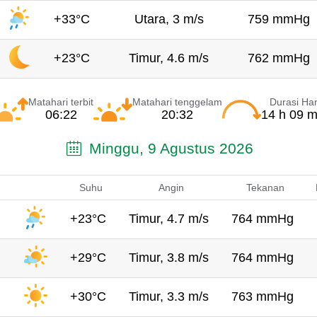
+33°C
Utara, 3 m/s
759 mmHg
+23°C
Timur, 4.6 m/s
762 mmHg
Matahari terbit
Matahari tenggelam
Durasi Har
06:22
20:32
14 h 09 m
Minggu, 9 Agustus 2026
Suhu
Angin
Tekanan
+23°C
Timur, 4.7 m/s
764 mmHg
+29°C
Timur, 3.8 m/s
764 mmHg
+30°C
Timur, 3.3 m/s
763 mmHg