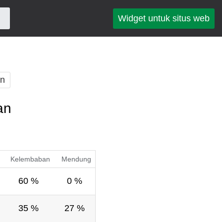
Widget untuk situs web
an
an
Kelembaban
Mendung
60 %
0 %
35 %
27 %