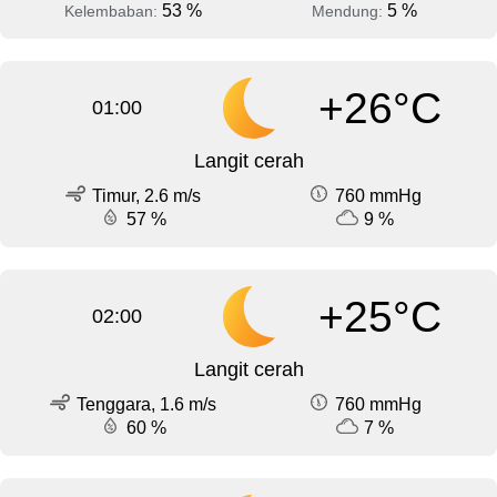
53 %
5 %
Kelembaban:
Mendung:
+26°C
01:00
Langit cerah
Timur, 2.6 m/s
760 mmHg
57 %
9 %
+25°C
02:00
Langit cerah
Tenggara, 1.6 m/s
760 mmHg
60 %
7 %