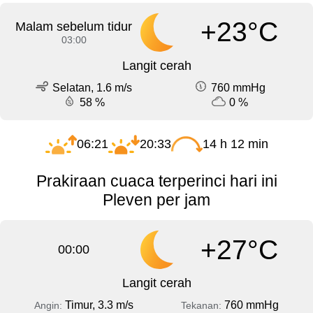
+23°C
Malam sebelum tidur
03:00
Langit cerah
Selatan, 1.6 m/s
760 mmHg
58 %
0 %
06:21
20:33
14 h 12 min
Prakiraan cuaca terperinci hari ini
Pleven per jam
+27°C
00:00
Langit cerah
Timur, 3.3 m/s
760 mmHg
Angin:
Tekanan: