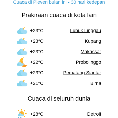
Cuaca di Pleven bulan ini - 30 hari kedepan
Prakiraan cuaca di kota lain
+23°C
Lubuk Linggau
+23°C
Kupang
+23°C
Makassar
+22°C
Probolinggo
+23°C
Pematang Siantar
+21°C
Bima
Cuaca di seluruh dunia
+28°C
Detroit