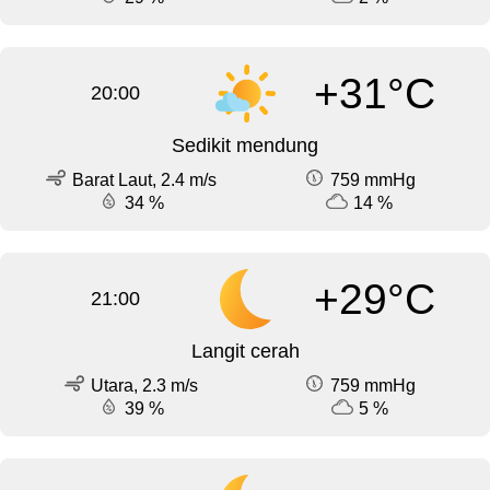
+31°C
20:00
Sedikit mendung
Barat Laut, 2.4 m/s
759 mmHg
34 %
14 %
+29°C
21:00
Langit cerah
Utara, 2.3 m/s
759 mmHg
39 %
5 %