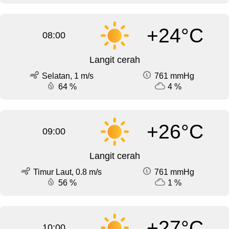
+24°C
08:00
Langit cerah
Selatan, 1 m/s
761 mmHg
64 %
4 %
+26°C
09:00
Langit cerah
Timur Laut, 0.8 m/s
761 mmHg
56 %
1 %
+27°C
10:00