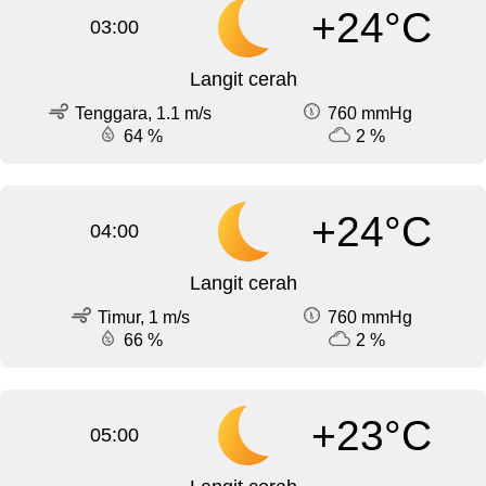
+24°C
03:00
Langit cerah
Tenggara, 1.1 m/s
760 mmHg
64 %
2 %
+24°C
04:00
Langit cerah
Timur, 1 m/s
760 mmHg
66 %
2 %
+23°C
05:00