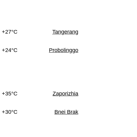
+27°C
Tangerang
+24°C
Probolinggo
+35°C
Zaporizhia
+30°C
Bnei Brak