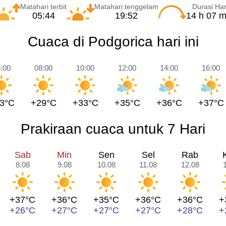
Matahari terbit
Matahari tenggelam
Durasi Har
05:44
19:52
14 h 07 m
Cuaca di Podgorica hari ini
:00
08:00
10:00
12:00
14:00
16:00
3°C
+29°C
+33°C
+35°C
+36°C
+37°C
Prakiraan cuaca untuk 7 Hari
Sab
Min
Sen
Sel
Rab
8.08
9.08
10.08
11.08
12.08
+37°C
+36°C
+35°C
+36°C
+36°C
+
+26°C
+27°C
+27°C
+27°C
+28°C
+