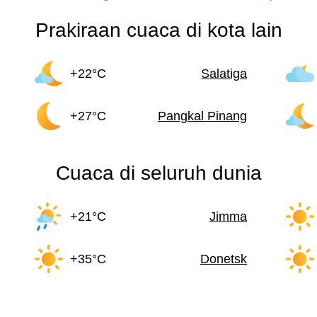
Prakiraan cuaca di kota lain
+22°C
Salatiga
+27°C
Pangkal Pinang
Cuaca di seluruh dunia
+21°C
Jimma
+35°C
Donetsk