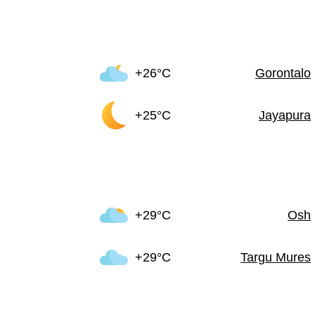
+26°C
Gorontalo
+25°C
Jayapura
+29°C
Osh
+29°C
Targu Mures