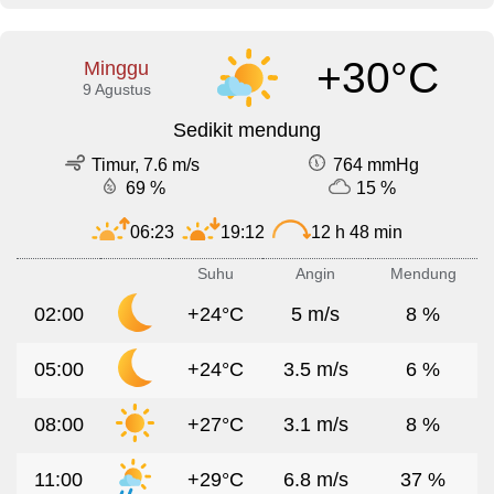
+30°C
Minggu
9 Agustus
Sedikit mendung
Timur, 7.6 m/s
764 mmHg
69 %
15 %
06:23
19:12
12 h 48 min
Suhu
Angin
Mendung
02:00
+24°C
5 m/s
8 %
05:00
+24°C
3.5 m/s
6 %
08:00
+27°C
3.1 m/s
8 %
11:00
+29°C
6.8 m/s
37 %