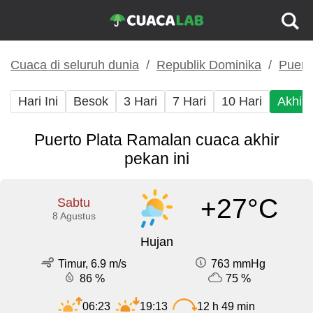
Cuaca di seluruh dunia
Republik Dominika
Puert
Hari Ini
Besok
3 Hari
7 Hari
10 Hari
Akhir
Puerto Plata Ramalan cuaca akhir
pekan ini
+27°C
Sabtu
8 Agustus
Hujan
Timur, 6.9 m/s
763 mmHg
86 %
75 %
06:23
19:13
12 h 49 min