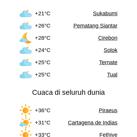
+21°C
Sukabumi
+26°C
Pematang Siantar
+28°C
Cirebon
+24°C
Solok
+25°C
Ternate
+25°C
Tual
Cuaca di seluruh dunia
+36°C
Piraeus
+31°C
Cartagena de Indias
+33°C
Fethiye