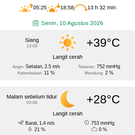
05:25
18:58
13 h 32 min
Senin, 10 Agustus 2026
+39°C
Siang
13:00
Langit cerah
Selatan, 2.5 m/s
752 mmHg
Angin:
Tekanan:
11 %
2 %
Kelembaban:
Mendung:
+28°C
Malam sebelum tidur
03:00
Langit cerah
Barat, 1.4 m/s
753 mmHg
21 %
0 %