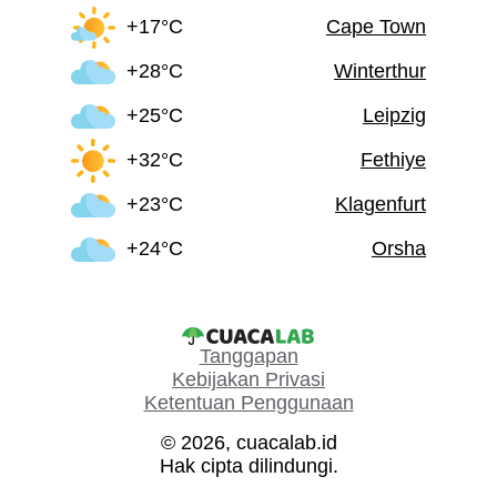
+17°C
Cape Town
+28°C
Winterthur
+25°C
Leipzig
+32°C
Fethiye
+23°C
Klagenfurt
+24°C
Orsha
Tanggapan
Kebijakan Privasi
Ketentuan Penggunaan
© 2026, cuacalab.id
Hak cipta dilindungi.