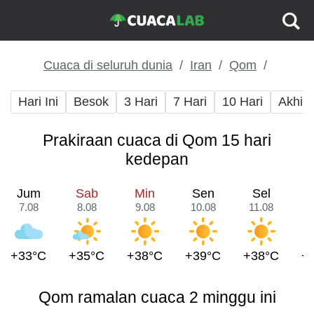
Cuaca di seluruh dunia
Iran
Qom
Hari Ini
Besok
3 Hari
7 Hari
10 Hari
Akhir
Prakiraan cuaca di Qom 15 hari
kedepan
Jum
Sab
Min
Sen
Sel
7.08
8.08
9.08
10.08
11.08
1
+33°C
+35°C
+38°C
+39°C
+38°C
+
Qom ramalan cuaca 2 minggu ini