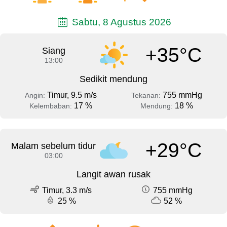
Sabtu, 8 Agustus 2026
+35°C
Siang
13:00
Sedikit mendung
Timur, 9.5 m/s
755 mmHg
Angin:
Tekanan:
17 %
18 %
Kelembaban:
Mendung:
+29°C
Malam sebelum tidur
03:00
Langit awan rusak
Timur, 3.3 m/s
755 mmHg
25 %
52 %