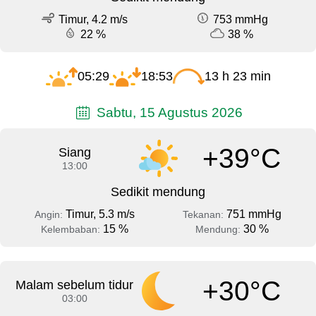
Timur, 4.2 m/s
753 mmHg
22 %
38 %
05:29
18:53
13 h 23 min
Sabtu, 15 Agustus 2026
+39°C
Siang
13:00
Sedikit mendung
Timur, 5.3 m/s
751 mmHg
Angin:
Tekanan:
15 %
30 %
Kelembaban:
Mendung:
+30°C
Malam sebelum tidur
03:00