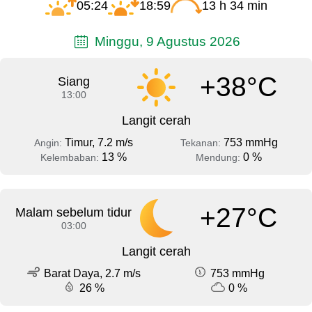
05:24
18:59
13 h 34 min
Minggu, 9 Agustus 2026
+38°C
Siang
13:00
Langit cerah
Timur, 7.2 m/s
753 mmHg
Angin:
Tekanan:
13 %
0 %
Kelembaban:
Mendung:
+27°C
Malam sebelum tidur
03:00
Langit cerah
Barat Daya, 2.7 m/s
753 mmHg
26 %
0 %