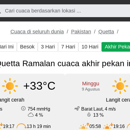
Cuaca di seluruh dunia
Pakistan
Quetta
ari Ini
Besok
3 Hari
7 Hari
10 Hari
Akhir Pek
uetta Ramalan cuaca akhir pekan i
+33°C
Minggu
9 Agustus
angit cerah
Langit cer
/s
754 mmHg
Barat Laut, 4 m/s
4 %
13 %
19:17
13 h 19 min
05:58
19:16