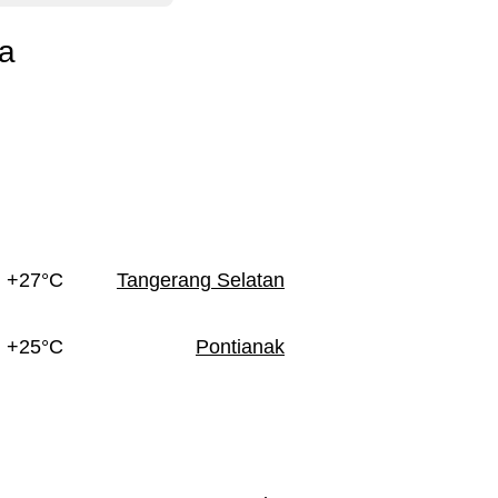
ta
+27°C
Tangerang Selatan
+25°C
Pontianak