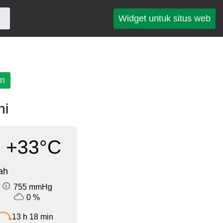
Widget untuk situs web
an
ni
+33°C
ah
755 mmHg
0 %
13 h 18 min