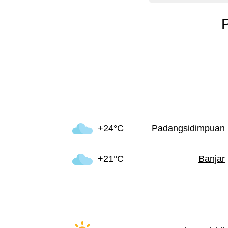
P
+24°C
Padangsidimpuan
+21°C
Banjar