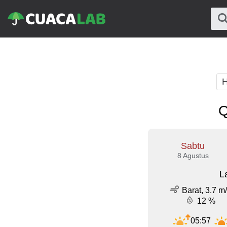
H
Q
Sabtu
8 Agustus
L
Barat, 3.7 m
12 %
05:57