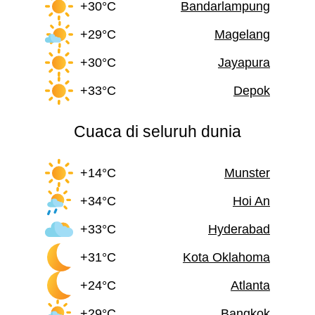
+30°C
Bandarlampung
+29°C
Magelang
+30°C
Jayapura
+33°C
Depok
Cuaca di seluruh dunia
+14°C
Munster
+34°C
Hoi An
+33°C
Hyderabad
+31°C
Kota Oklahoma
+24°C
Atlanta
+29°C
Bangkok