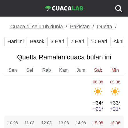
Cuaca di seluruh dunia
Pakistan
Quetta
Hari Ini
Besok
3 Hari
7 Hari
10 Hari
Akhir
Quetta Ramalan cuaca bulan ini
Sen
Sel
Rab
Kam
Jum
Sab
Min
08.08
09.08
+34°
+33°
+21°
+21°
10.08
11.08
12.08
13.08
14.08
15.08
16.08