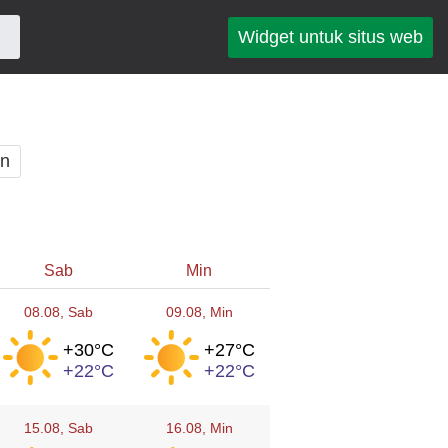
Widget untuk situs web
an
Sab
Min
08.08
, Sab
09.08
, Min
+30°
C
+27°
C
+22°
C
+22°
C
15.08
, Sab
16.08
, Min