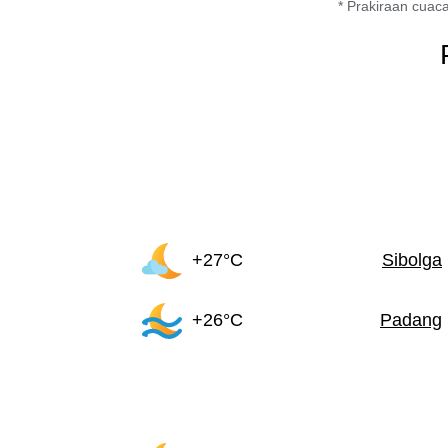
* Prakiraan cuaca
+27°C
Sibolga
+26°C
Padang