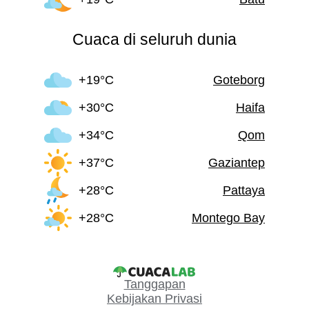
Cuaca di seluruh dunia
+19°C
Goteborg
+30°C
Haifa
+34°C
Qom
+37°C
Gaziantep
+28°C
Pattaya
+28°C
Montego Bay
Tanggapan
Kebijakan Privasi