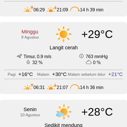
06:29
21:09
14 h 39 min
+29°C
Minggu
9 Agustus
Langit cerah
Timur, 0.9 m/s
763 mmHg
32 %
0 %
+16°C
+30°C
+21°C
Pagi
Malam
Malam sebelum tidur
06:31
21:07
14 h 36 min
+28°C
Senin
10 Agustus
Sedikit mendung