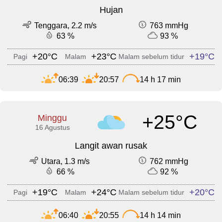
Hujan
Tenggara, 2.2 m/s
763 mmHg
63 %
93 %
+20°C
+23°C
+19°C
Pagi
Malam
Malam sebelum tidur
06:39
20:57
14 h 17 min
+25°C
Minggu
16 Agustus
Langit awan rusak
Utara, 1.3 m/s
762 mmHg
66 %
92 %
+19°C
+24°C
+20°C
Pagi
Malam
Malam sebelum tidur
06:40
20:55
14 h 14 min