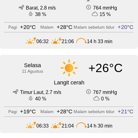
Barat, 2.8 m/s
764 mmHg
38 %
15 %
+20°C
+28°C
+20°C
Pagi
Malam
Malam sebelum tidur
06:32
21:06
14 h 33 min
+26°C
Selasa
11 Agustus
Langit cerah
Timur Laut, 2.7 m/s
767 mmHg
40 %
0 %
+19°C
+28°C
+21°C
Pagi
Malam
Malam sebelum tidur
06:33
21:04
14 h 30 min