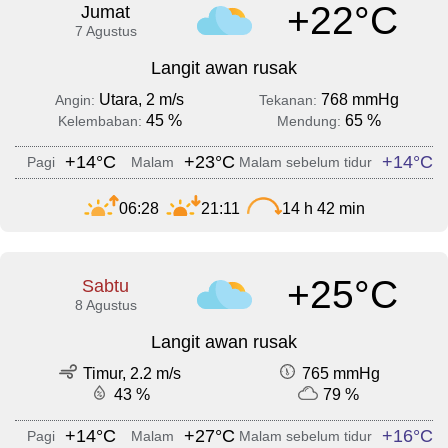
+22°C
Jumat
7 Agustus
Langit awan rusak
Utara, 2 m/s
768 mmHg
Angin:
Tekanan:
45 %
65 %
Kelembaban:
Mendung:
+14°C
+23°C
+14°C
Pagi
Malam
Malam sebelum tidur
06:28
21:11
14 h 42 min
+25°C
Sabtu
8 Agustus
Langit awan rusak
Timur, 2.2 m/s
765 mmHg
43 %
79 %
+14°C
+27°C
+16°C
Pagi
Malam
Malam sebelum tidur