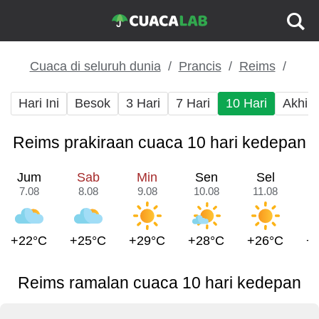
Cuaca di seluruh dunia
Prancis
Reims
Hari Ini
Besok
3 Hari
7 Hari
10 Hari
Akhir
Reims prakiraan cuaca 10 hari kedepan
Jum
Sab
Min
Sen
Sel
7.08
8.08
9.08
10.08
11.08
1
+22°C
+25°C
+29°C
+28°C
+26°C
+
Reims ramalan cuaca 10 hari kedepan