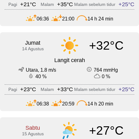
+21°C
+35°C
+25°C
Pagi
Malam
Malam sebelum tidur
06:36
21:00
14 h 24 min
+32°C
Jumat
14 Agustus
Langit cerah
Utara, 1.8 m/s
764 mmHg
40 %
0 %
+23°C
+33°C
+25°C
Pagi
Malam
Malam sebelum tidur
06:38
20:59
14 h 20 min
+27°C
Sabtu
15 Agustus