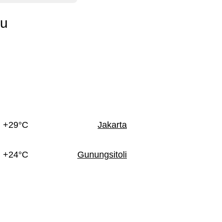
iu
+29°C
Jakarta
+24°C
Gunungsitoli