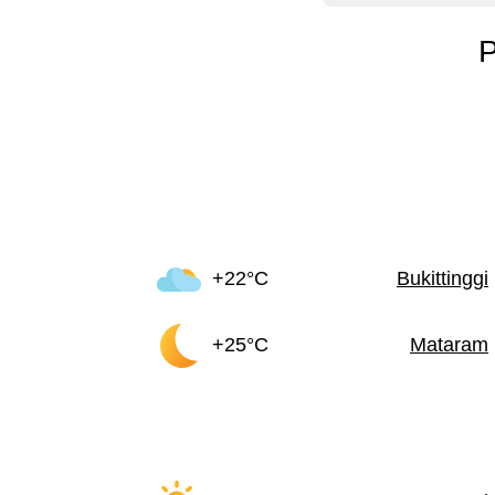
P
+22°C
Bukittinggi
+25°C
Mataram