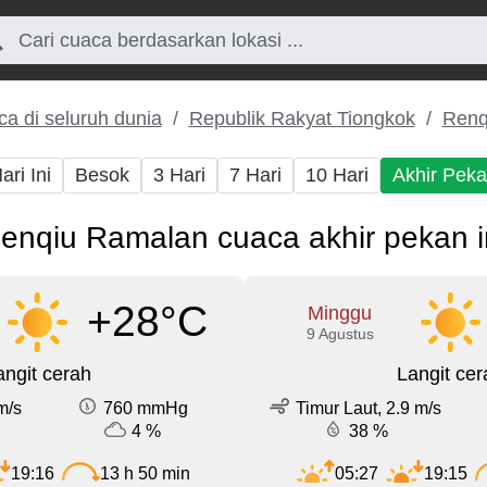
a di seluruh dunia
Republik Rakyat Tiongkok
Renq
ari Ini
Besok
3 Hari
7 Hari
10 Hari
Akhir Pek
enqiu Ramalan cuaca akhir pekan i
+28°C
Minggu
9 Agustus
angit cerah
Langit cer
m/s
760 mmHg
Timur Laut, 2.9 m/s
4 %
38 %
19:16
13 h 50 min
05:27
19:15