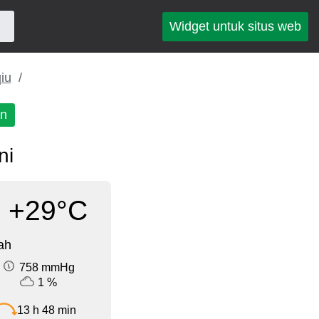
Widget untuk situs web
iu
an
ni
+29°C
ah
758 mmHg
1 %
13 h 48 min