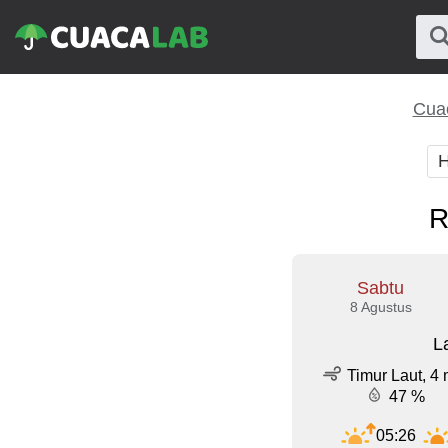
Cuac
H
R
Sabtu
8 Agustus
L
Timur Laut, 4 
47 %
05:26