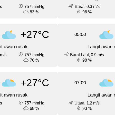
/s
757 mmHg
Barat, 0.3 m/s
83 %
96 %
+27°C
05:00
it awan rusak
Langit awan 
 m/s
757 mmHg
Barat Laut, 0.9 m/s
70 %
98 %
+27°C
07:00
it awan rusak
Langit awan 
/s
757 mmHg
Utara, 1.2 m/s
68 %
93 %