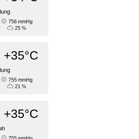
dung
756 mmHg
25 %
+35°C
dung
755 mmHg
21 %
+35°C
ah
755 mmHg