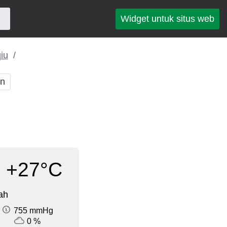
Widget untuk situs web
iu
an
+27°C
ah
755 mmHg
0 %