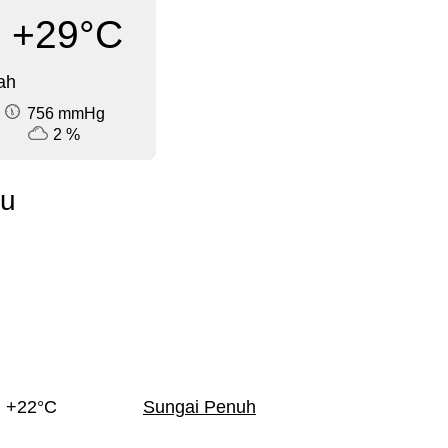
+29°C
ah
756 mmHg
2 %
iu
+22°C
Sungai Penuh