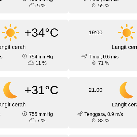
5 %
55 %
+34°C
19:00
angit cerah
Langit cer
/s
754 mmHg
Timur, 0.6 m/s
11 %
71 %
+31°C
21:00
angit cerah
Langit cer
s
755 mmHg
Tenggara, 0.9 m/s
7 %
83 %