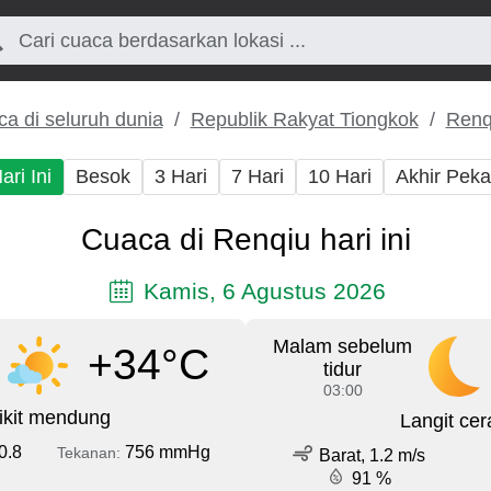
a di seluruh dunia
Republik Rakyat Tiongkok
Renq
ari Ini
Besok
3 Hari
7 Hari
10 Hari
Akhir Pek
Cuaca di Renqiu hari ini
Kamis, 6 Agustus 2026
Malam sebelum
+34°C
tidur
03:00
ikit mendung
Langit cer
0.8
756 mmHg
Tekanan:
Barat, 1.2 m/s
91 %