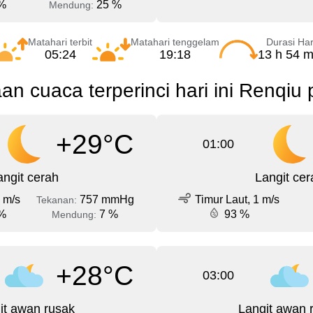
%
25 %
Mendung:
Matahari terbit
Matahari tenggelam
Durasi Har
05:24
19:18
13 h 54 m
aan cuaca terperinci hari ini Renqiu 
+29°C
01:00
angit cerah
Langit cer
1 m/s
757 mmHg
Timur Laut, 1 m/s
Tekanan:
%
7 %
93 %
Mendung:
+28°C
03:00
it awan rusak
Langit awan 