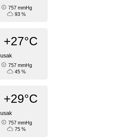
757 mmHg
93 %
+27°C
rusak
757 mmHg
45 %
+29°C
rusak
757 mmHg
75 %