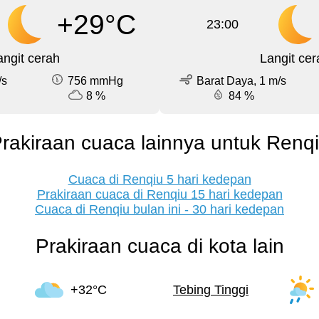
+29°C
23:00
angit cerah
Langit cer
/s
756 mmHg
Barat Daya, 1 m/s
8 %
84 %
rakiraan cuaca lainnya untuk Renq
Cuaca di Renqiu 5 hari kedepan
Prakiraan cuaca di Renqiu 15 hari kedepan
Cuaca di Renqiu bulan ini - 30 hari kedepan
Prakiraan cuaca di kota lain
+32°C
Tebing Tinggi