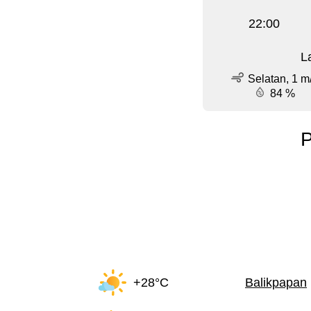
22:00
L
Selatan, 1 m
84 %
P
+28°C
Balikpapan