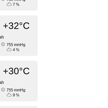
7 %
+32°C
ah
755 mmHg
4 %
+30°C
ah
755 mmHg
9 %