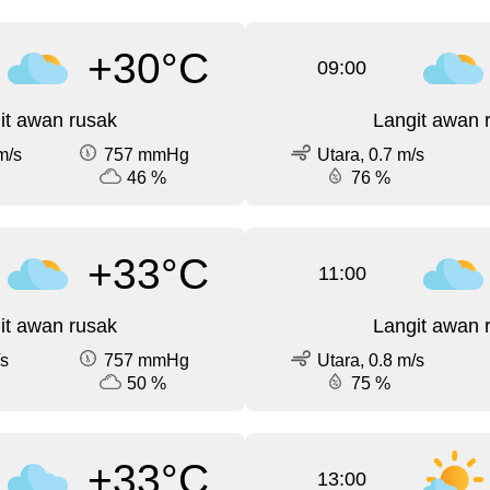
+30°C
09:00
it awan rusak
Langit awan 
m/s
757 mmHg
Utara, 0.7 m/s
46 %
76 %
+33°C
11:00
it awan rusak
Langit awan 
/s
757 mmHg
Utara, 0.8 m/s
50 %
75 %
+33°C
13:00