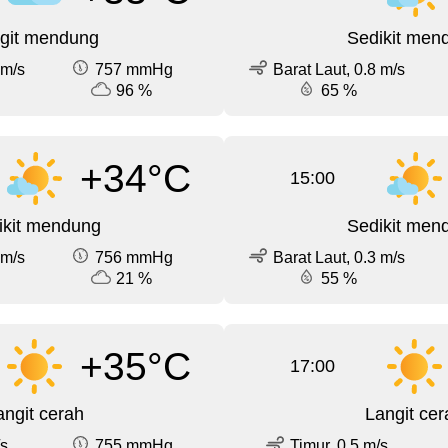
git mendung
Sedikit men
 m/s
757 mmHg
Barat Laut, 0.8 m/s
96 %
65 %
+34°C
15:00
ikit mendung
Sedikit men
 m/s
756 mmHg
Barat Laut, 0.3 m/s
21 %
55 %
+35°C
17:00
angit cerah
Langit cer
/s
755 mmHg
Timur, 0.5 m/s