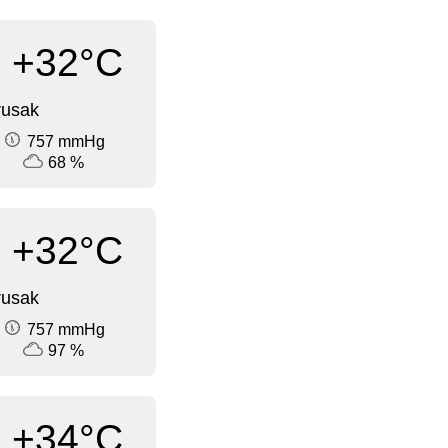
+32°C
rusak
757 mmHg
68 %
+32°C
rusak
757 mmHg
97 %
+34°C