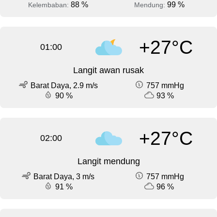
88 %
99 %
Kelembaban:
Mendung:
+27°C
01:00
Langit awan rusak
Barat Daya, 2.9 m/s
757 mmHg
90 %
93 %
+27°C
02:00
Langit mendung
Barat Daya, 3 m/s
757 mmHg
91 %
96 %