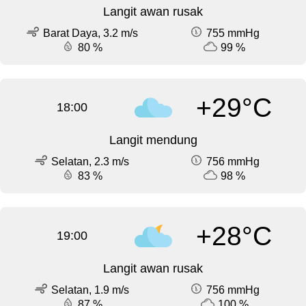
Langit awan rusak
Barat Daya, 3.2 m/s
755 mmHg
80 %
99 %
+29°C
18:00
Langit mendung
Selatan, 2.3 m/s
756 mmHg
83 %
98 %
+28°C
19:00
Langit awan rusak
Selatan, 1.9 m/s
756 mmHg
87 %
100 %