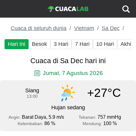
Cuaca di seluruh dunia
Vietnam
Sa Dec
Hari Ini
Besok
3 Hari
7 Hari
10 Hari
Akhir
Cuaca di Sa Dec hari ini
Jumat, 7 Agustus 2026
+27°C
Siang
13:00
Hujan sedang
Barat Daya, 5.9 m/s
757 mmHg
Angin:
Tekanan:
86 %
100 %
Kelembaban:
Mendung: