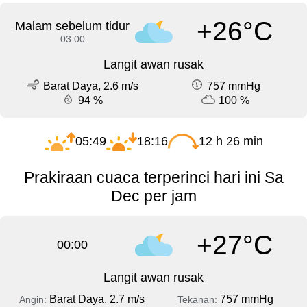
+26°C
Malam sebelum tidur
03:00
Langit awan rusak
Barat Daya, 2.6 m/s
757 mmHg
94 %
100 %
05:49
18:16
12 h 26 min
Prakiraan cuaca terperinci hari ini Sa
Dec per jam
+27°C
00:00
Langit awan rusak
Barat Daya, 2.7 m/s
757 mmHg
Angin:
Tekanan: