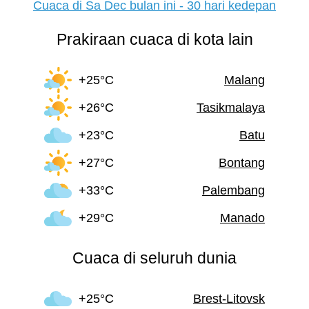
Cuaca di Sa Dec bulan ini - 30 hari kedepan
Prakiraan cuaca di kota lain
+25°C
Malang
+26°C
Tasikmalaya
+23°C
Batu
+27°C
Bontang
+33°C
Palembang
+29°C
Manado
Cuaca di seluruh dunia
+25°C
Brest-Litovsk