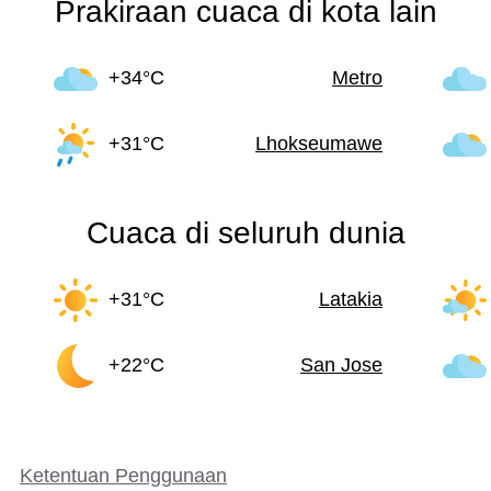
Prakiraan cuaca di kota lain
+34°C
Metro
+31°C
Lhokseumawe
Cuaca di seluruh dunia
+31°C
Latakia
+22°C
San Jose
Ketentuan Penggunaan