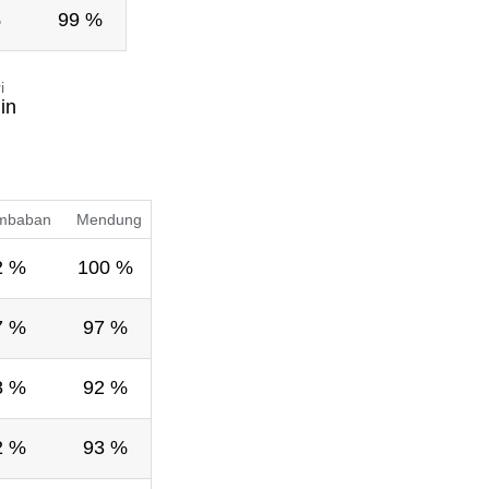
%
99 %
i
in
mbaban
Mendung
2 %
100 %
7 %
97 %
8 %
92 %
2 %
93 %