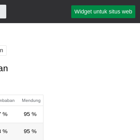
Widget untuk situs web
an
an
mbaban
Mendung
7 %
95 %
8 %
95 %