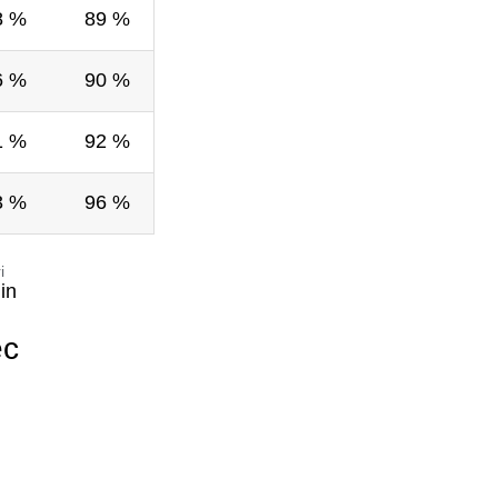
8 %
89 %
6 %
90 %
1 %
92 %
3 %
96 %
i
in
ec