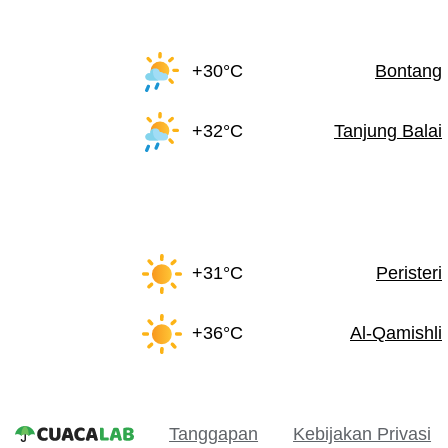
+30°C
Bontang
+32°C
Tanjung Balai
+31°C
Peristeri
+36°C
Al-Qamishli
Tanggapan
Kebijakan Privasi