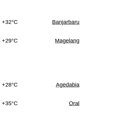
+32°C
Banjarbaru
+29°C
Magelang
+28°C
Agedabia
+35°C
Oral