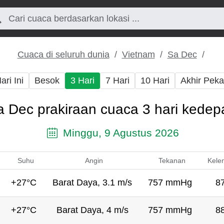
Cuaca di seluruh dunia
Vietnam
Sa Dec
ari Ini
Besok
3 Hari
7 Hari
10 Hari
Akhir Pek
a Dec prakiraan cuaca 3 hari kedep
Minggu, 9 Agustus 2026
Suhu
Angin
Tekanan
Kele
+27°C
Barat Daya, 3.1 m/s
757 mmHg
8
+27°C
Barat Daya, 4 m/s
757 mmHg
8