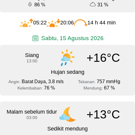
86 %
31 %
05:22
20:06
14 h 44 min
Sabtu, 15 Agustus 2026
+16°C
Siang
13:00
Hujan sedang
Barat Daya, 3.8 m/s
757 mmHg
Angin:
Tekanan:
76 %
67 %
Kelembaban:
Mendung:
+13°C
Malam sebelum tidur
03:00
Sedikit mendung