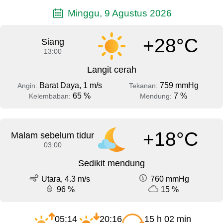
Minggu, 9 Agustus 2026
+28°C
Siang
13:00
Langit cerah
Barat Daya, 1 m/s
759 mmHg
Angin:
Tekanan:
65 %
7 %
Kelembaban:
Mendung:
+18°C
Malam sebelum tidur
03:00
Sedikit mendung
Utara, 4.3 m/s
760 mmHg
96 %
15 %
05:14
20:16
15 h 02 min