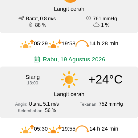
Langit cerah
Barat, 0.8 m/s
761 mmHg
88 %
1 %
05:29
19:58
14 h 28 min
Rabu, 19 Agustus 2026
+24°C
Siang
13:00
Langit cerah
Utara, 5.1 m/s
752 mmHg
Angin:
Tekanan:
56 %
Kelembaban:
05:30
19:55
14 h 24 min