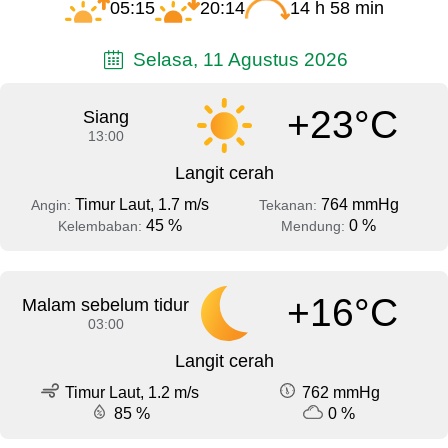
05:15
20:14
14 h 58 min
Selasa, 11 Agustus 2026
+23°C
Siang
13:00
Langit cerah
Timur Laut, 1.7 m/s
764 mmHg
Angin:
Tekanan:
45 %
0 %
Kelembaban:
Mendung:
+16°C
Malam sebelum tidur
03:00
Langit cerah
Timur Laut, 1.2 m/s
762 mmHg
85 %
0 %