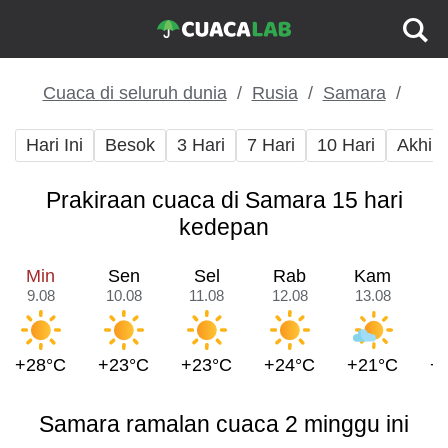
Cuaca di seluruh dunia
Rusia
Samara
Hari Ini
Besok
3 Hari
7 Hari
10 Hari
Akhir
Prakiraan cuaca di Samara 15 hari
kedepan
Min
Sen
Sel
Rab
Kam
9.08
10.08
11.08
12.08
13.08
1
+28°C
+23°C
+23°C
+24°C
+21°C
+
Samara ramalan cuaca 2 minggu ini