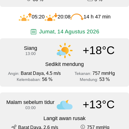
05:20
20:08
14 h 47 min
Jumat, 14 Agustus 2026
+18°C
Siang
13:00
Sedikit mendung
Barat Daya, 4.5 m/s
757 mmHg
Angin:
Tekanan:
56 %
53 %
Kelembaban:
Mendung:
+13°C
Malam sebelum tidur
03:00
Langit awan rusak
Barat Daya, 2.6 m/s
757 mmHg