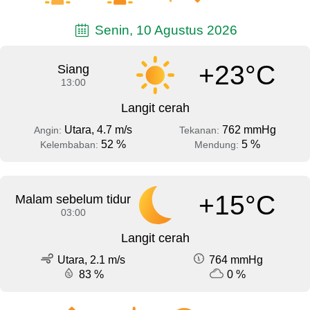
Senin, 10 Agustus 2026
+23°C
Siang
13:00
Langit cerah
Utara, 4.7 m/s
762 mmHg
Angin:
Tekanan:
52 %
5 %
Kelembaban:
Mendung:
+15°C
Malam sebelum tidur
03:00
Langit cerah
Utara, 2.1 m/s
764 mmHg
83 %
0 %