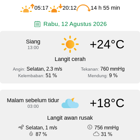
05:17
20:12
14 h 55 min
Rabu, 12 Agustus 2026
+24°C
Siang
13:00
Langit cerah
Selatan, 2.3 m/s
760 mmHg
Angin:
Tekanan:
51 %
9 %
Kelembaban:
Mendung:
+18°C
Malam sebelum tidur
03:00
Langit awan rusak
Selatan, 1 m/s
756 mmHg
87 %
31 %