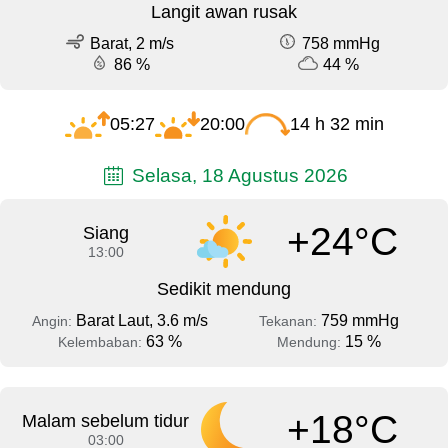
Langit awan rusak
Barat, 2 m/s
758 mmHg
86 %
44 %
05:27
20:00
14 h 32 min
Selasa, 18 Agustus 2026
+24°C
Siang
13:00
Sedikit mendung
Barat Laut, 3.6 m/s
759 mmHg
Angin:
Tekanan:
63 %
15 %
Kelembaban:
Mendung:
+18°C
Malam sebelum tidur
03:00