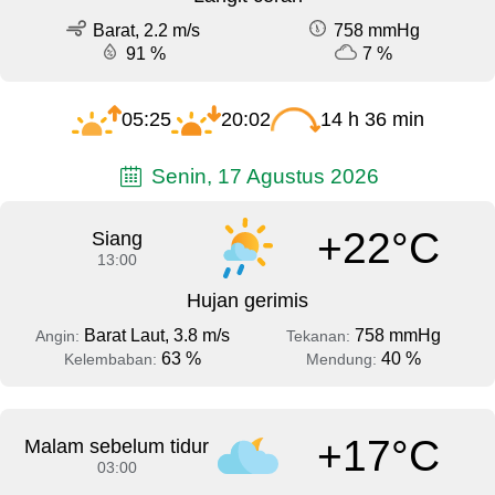
Barat, 2.2 m/s
758 mmHg
91 %
7 %
05:25
20:02
14 h 36 min
Senin, 17 Agustus 2026
+22°C
Siang
13:00
Hujan gerimis
Barat Laut, 3.8 m/s
758 mmHg
Angin:
Tekanan:
63 %
40 %
Kelembaban:
Mendung:
+17°C
Malam sebelum tidur
03:00