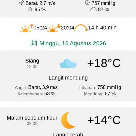
Barat, 2.7 m/s
757 mmHg
95 %
87 %
05:24
20:04
14 h 40 min
Minggu, 16 Agustus 2026
+18°C
Siang
13:00
Langit mendung
Barat, 3.9 m/s
758 mmHg
Angin:
Tekanan:
63 %
67 %
Kelembaban:
Mendung:
+14°C
Malam sebelum tidur
03:00
Langit cerah