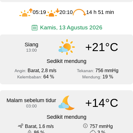
05:19
20:10
14 h 51 min
Kamis, 13 Agustus 2026
+21°C
Siang
13:00
Sedikit mendung
Barat, 2.8 m/s
756 mmHg
Angin:
Tekanan:
64 %
19 %
Kelembaban:
Mendung:
+14°C
Malam sebelum tidur
03:00
Sedikit mendung
Barat, 1.6 m/s
757 mmHg
86 %
3 %