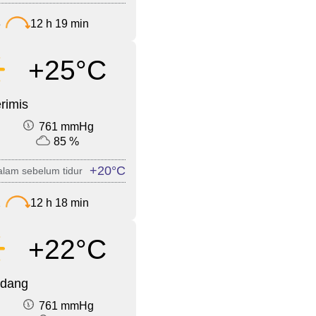
3
12 h 19 min
+25°C
rimis
761 mmHg
85 %
+20°C
lam sebelum tidur
2
12 h 18 min
+22°C
edang
761 mmHg