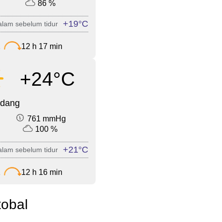
86 %
+19°C
lam sebelum tidur
2
12 h 17 min
+24°C
edang
761 mmHg
100 %
+21°C
lam sebelum tidur
1
12 h 16 min
tobal