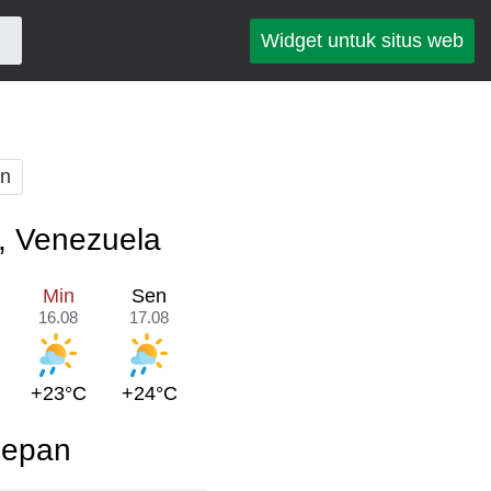
Widget untuk situs web
an
n, Venezuela
Min
Sen
16.08
17.08
+23°C
+24°C
depan