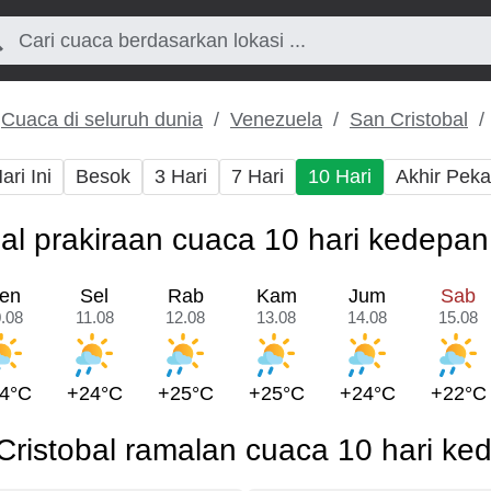
Cuaca di seluruh dunia
Venezuela
San Cristobal
ari Ini
Besok
3 Hari
7 Hari
10 Hari
Akhir Pek
al prakiraan cuaca 10 hari kedepa
en
Sel
Rab
Kam
Jum
Sab
.08
11.08
12.08
13.08
14.08
15.08
4°C
+24°C
+25°C
+25°C
+24°C
+22°C
Cristobal ramalan cuaca 10 hari ke