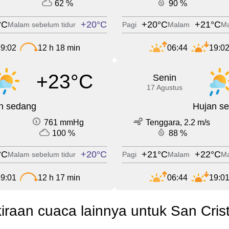
62 %
90 %
°C
+20°C
+20°C
+21°C
Malam sebelum tidur
Pagi
Malam
Ma
9:02
12 h 18 min
06:44
19:0
+23°C
Senin
17 Agustus
n sedang
Hujan s
761 mmHg
Tenggara, 2.2 m/s
100 %
88 %
°C
+20°C
+21°C
+22°C
Malam sebelum tidur
Pagi
Malam
Ma
9:01
12 h 17 min
06:44
19:0
iraan cuaca lainnya untuk San Cris