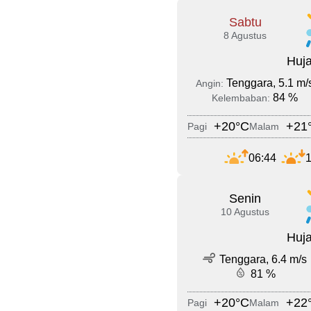
Sabtu
8 Agustus
Huja
Tenggara, 5.1 m/
Angin:
84 %
Kelembaban:
+20°C
+21
Pagi
Malam
06:44
1
Senin
10 Agustus
Huja
Tenggara, 6.4 m/s
81 %
+20°C
+22
Pagi
Malam