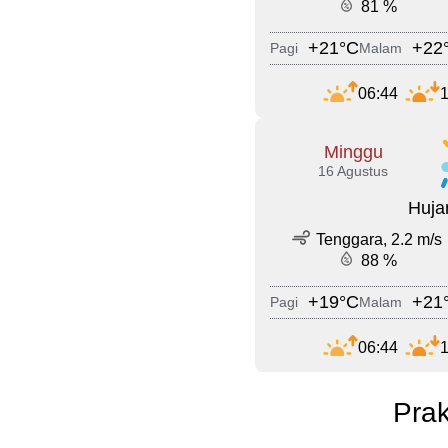
81 %
+21°C
+22
Pagi
Malam
06:44
1
Minggu
16 Agustus
Huja
Tenggara, 2.2 m/s
88 %
+19°C
+21
Pagi
Malam
06:44
1
Prak