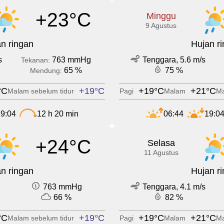
+23°C
Minggu
9 Agustus
n ringan
Hujan r
s
763 mmHg
Tenggara, 5.6 m/s
Tekanan:
65 %
75 %
Mendung:
°C
+19°C
+19°C
+21°C
Malam sebelum tidur
Pagi
Malam
Ma
9:04
12 h 20 min
06:44
19:0
+24°C
Selasa
11 Agustus
n ringan
Hujan r
763 mmHg
Tenggara, 4.1 m/s
66 %
82 %
°C
+19°C
+19°C
+21°C
Malam sebelum tidur
Pagi
Malam
Ma