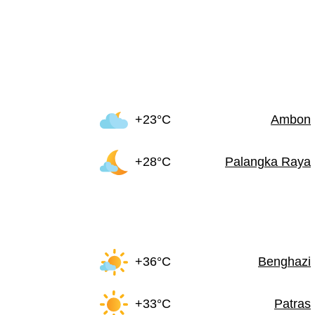
+23°C
Ambon
+28°C
Palangka Raya
+36°C
Benghazi
+33°C
Patras