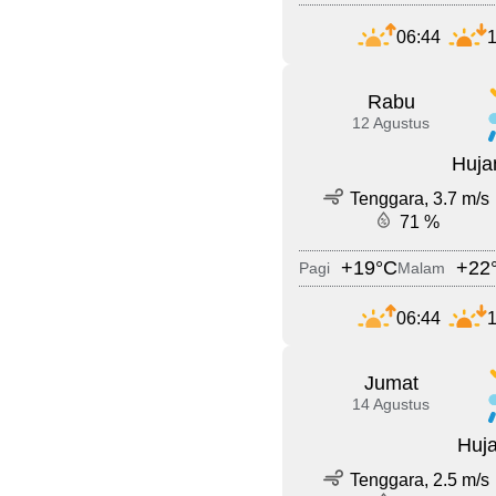
06:44
1
Rabu
12 Agustus
Huja
Tenggara, 3.7 m/s
71 %
+19°C
+22
Pagi
Malam
06:44
1
Jumat
14 Agustus
Huja
Tenggara, 2.5 m/s