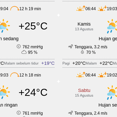
9:04
12 h 19 min
06:44
19:0
+25°C
Kamis
13 Agustus
n sedang
Hujan ge
762 mmHg
Tenggara, 3.2 m/s
95 %
70 %
°C
+19°C
+20°C
+22°C
Malam sebelum tidur
Pagi
Malam
Ma
9:03
12 h 18 min
06:44
19:0
+24°C
Sabtu
15 Agustus
n ringan
Hujan s
761 mmHg
Tenggara, 2.4 m/s