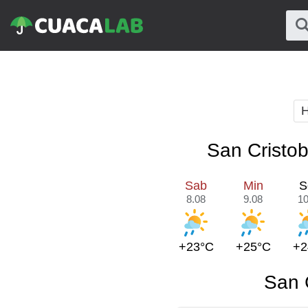
H
San Cristob
Sab
Min
S
8.08
9.08
10
+23°C
+25°C
+2
San 