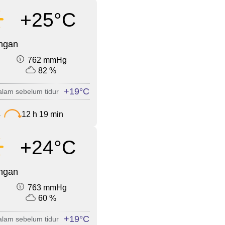
+25°C
ingan
762 mmHg
82 %
+19°C
lam sebelum tidur
4
12 h 19 min
+24°C
ingan
763 mmHg
60 %
+19°C
lam sebelum tidur