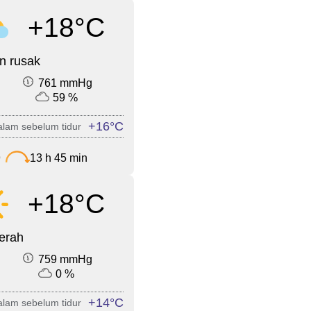
+18°C
n rusak
761 mmHg
59 %
+16°C
lam sebelum tidur
9
13 h 45 min
+18°C
cerah
759 mmHg
0 %
+14°C
lam sebelum tidur