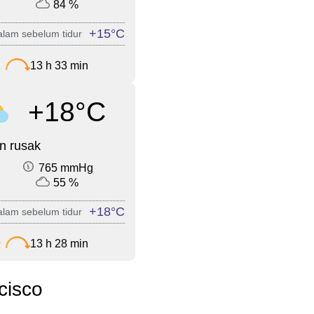
84 %
+15°C
lam sebelum tidur
2
13 h 33 min
+18°C
n rusak
765 mmHg
55 %
+18°C
lam sebelum tidur
9
13 h 28 min
cisco