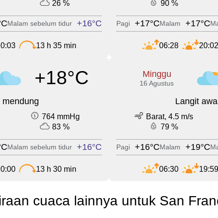
26 %
90 %
°C
+16°C
+17°C
+17°C
Malam sebelum tidur
Pagi
Malam
Ma
0:03
13 h 35 min
06:28
20:0
+18°C
Minggu
16 Agustus
t mendung
Langit awa
764 mmHg
Barat, 4.5 m/s
83 %
79 %
°C
+16°C
+16°C
+19°C
Malam sebelum tidur
Pagi
Malam
Ma
0:00
13 h 30 min
06:30
19:5
iraan cuaca lainnya untuk San Fran