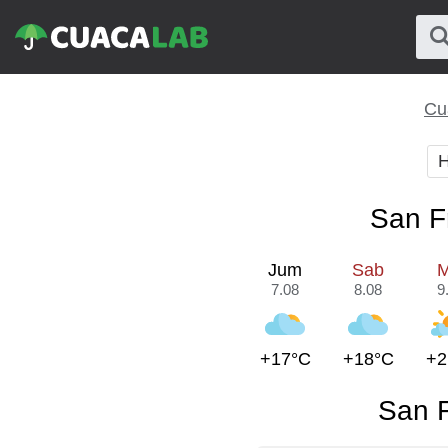
Cu
H
San F
Jum
Sab
M
7.08
8.08
9
+17°C
+18°C
+2
San F