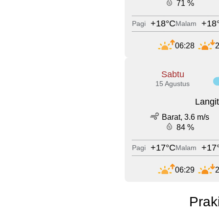
71 %
+18°C
+18
Pagi
Malam
06:28
2
Sabtu
15 Agustus
Langi
Barat, 3.6 m/s
84 %
+17°C
+17
Pagi
Malam
06:29
2
Prak