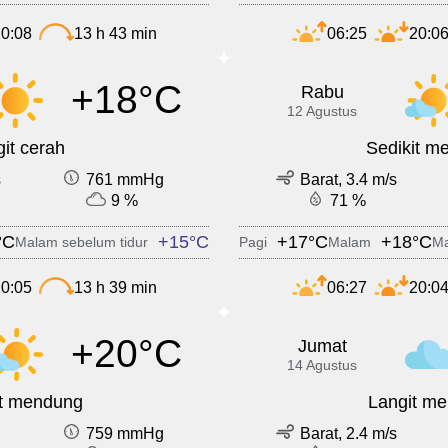
0:08
13 h 43 min
06:25
20:0
+18°C
Rabu
12 Agustus
it cerah
Sedikit m
s
761 mmHg
Barat, 3.4 m/s
9 %
71 %
°C
+15°C
+17°C
+18°C
Malam sebelum tidur
Pagi
Malam
Ma
0:05
13 h 39 min
06:27
20:0
+20°C
Jumat
14 Agustus
it mendung
Langit m
759 mmHg
Barat, 2.4 m/s