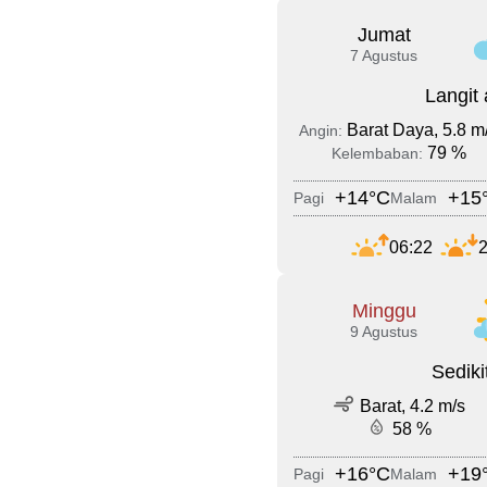
Jumat
7 Agustus
Langit
Barat Daya, 5.8 m
Angin:
79 %
Kelembaban:
+14°C
+15
Pagi
Malam
06:22
2
Minggu
9 Agustus
Sedik
Barat, 4.2 m/s
58 %
+16°C
+19
Pagi
Malam