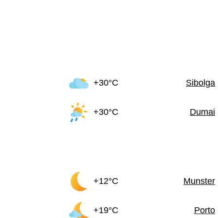
+30°C
Sibolga
+30°C
Dumai
+12°C
Munster
+19°C
Porto