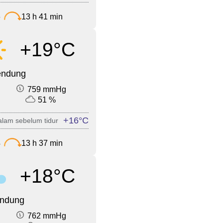
6
13 h 41 min
+19°C
endung
759 mmHg
51 %
+16°C
lam sebelum tidur
4
13 h 37 min
+18°C
endung
762 mmHg