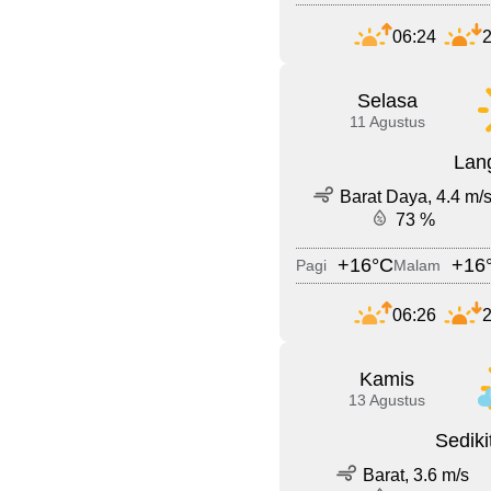
06:24
2
Selasa
11 Agustus
Lang
Barat Daya, 4.4 m/
73 %
+16°C
+16
Pagi
Malam
06:26
2
Kamis
13 Agustus
Sedik
Barat, 3.6 m/s