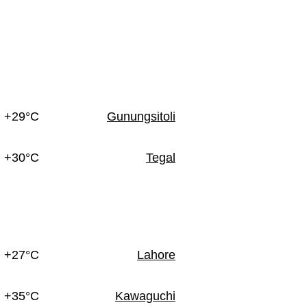
+29°C
Gunungsitoli
+30°C
Tegal
+27°C
Lahore
+35°C
Kawaguchi