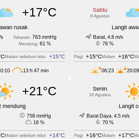
+17°C
Sabtu
8 Agustus
 awan rusak
Langit awa
/s
763 mmHg
Barat, 4.8 m/s
Tekanan:
61 %
76 %
Mendung:
°C
+15°C
+15°C
+16°C
Malam sebelum tidur
Pagi
Malam
Ma
0:10
13 h 47 min
06:23
20:0
+21°C
Senin
10 Agustus
it mendung
Langit 
758 mmHg
Barat Daya, 4.5 m/s
16 %
70 %
°C
+14°C
+16°C
+17°C
Malam sebelum tidur
Pagi
Malam
Ma