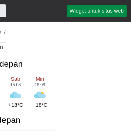
Widget untuk situs web
o
an
edepan
Sab
Min
15.08
16.08
+18°C
+18°C
edepan