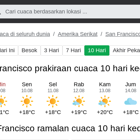
aca di seluruh dunia
Amerika Serikat
San Francisc
ari Ini
Besok
3 Hari
7 Hari
10 Hari
Akhir Pek
rancisco prakiraan cuaca 10 hari k
in
Sen
Sel
Rab
Kam
Jum
.08
10.08
11.08
12.08
13.08
14.08
1°C
+18°C
+18°C
+19°C
+20°C
+18°C
rancisco ramalan cuaca 10 hari k