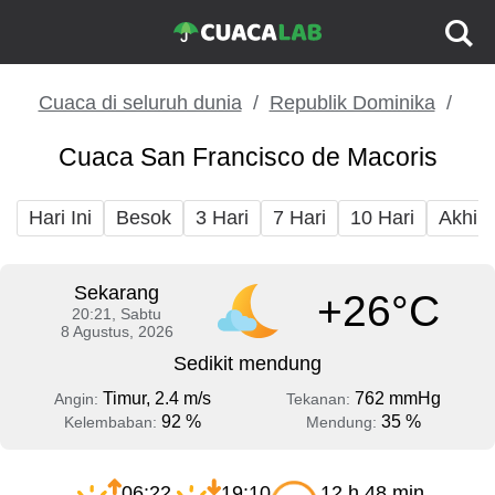
Cuaca di seluruh dunia
Republik Dominika
Cuaca San Francisco de Macoris
Hari Ini
Besok
3 Hari
7 Hari
10 Hari
Akhir
Sekarang
+26°C
20:21, Sabtu
8 Agustus, 2026
Sedikit mendung
Timur, 2.4 m/s
762 mmHg
Angin:
Tekanan:
92 %
35 %
Kelembaban:
Mendung:
06:22
19:10
12 h 48 min