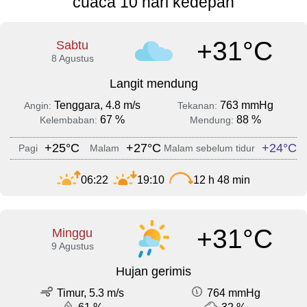
cuaca 10 hari kedepan
+31°C
Sabtu
8 Agustus
Langit mendung
Tenggara, 4.8 m/s
763 mmHg
Angin:
Tekanan:
67 %
88 %
Kelembaban:
Mendung:
+25°C
+27°C
+24°C
Pagi
Malam
Malam sebelum tidur
06:22
19:10
12 h 48 min
+31°C
Minggu
9 Agustus
Hujan gerimis
Timur, 5.3 m/s
764 mmHg