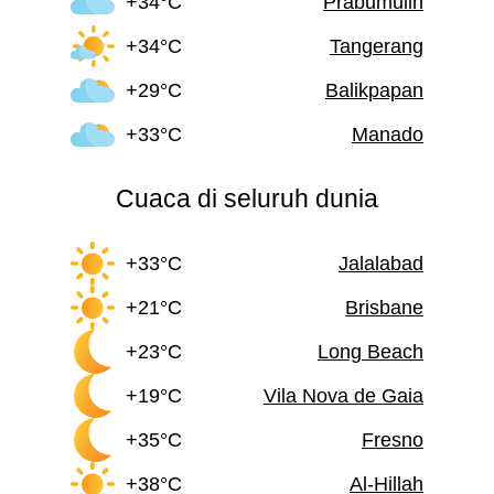
+34°C
Prabumulih
+34°C
Tangerang
+29°C
Balikpapan
+33°C
Manado
Cuaca di seluruh dunia
+33°C
Jalalabad
+21°C
Brisbane
+23°C
Long Beach
+19°C
Vila Nova de Gaia
+35°C
Fresno
+38°C
Al-Hillah