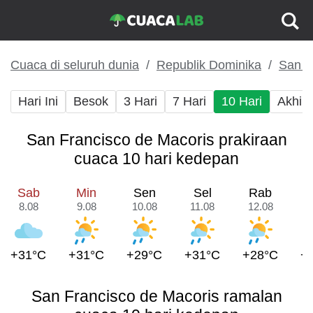
Cuaca di seluruh dunia
Republik Dominika
San F
Hari Ini
Besok
3 Hari
7 Hari
10 Hari
Akhir
San Francisco de Macoris prakiraan
cuaca 10 hari kedepan
Sab
Min
Sen
Sel
Rab
8.08
9.08
10.08
11.08
12.08
1
+31°C
+31°C
+29°C
+31°C
+28°C
+
San Francisco de Macoris ramalan