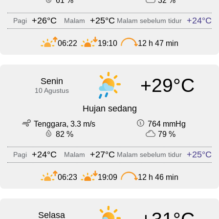
61 %
32 %
+26°C
+25°C
+24°C
Pagi
Malam
Malam sebelum tidur
06:22
19:10
12 h 47 min
+29°C
Senin
10 Agustus
Hujan sedang
Tenggara, 3.3 m/s
764 mmHg
82 %
79 %
+24°C
+27°C
+25°C
Pagi
Malam
Malam sebelum tidur
06:23
19:09
12 h 46 min
Selasa