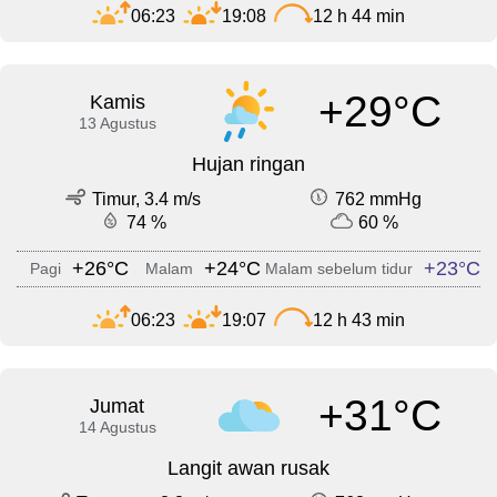
06:23
19:08
12 h 44 min
+29°C
Kamis
13 Agustus
Hujan ringan
Timur, 3.4 m/s
762 mmHg
74 %
60 %
+26°C
+24°C
+23°C
Pagi
Malam
Malam sebelum tidur
06:23
19:07
12 h 43 min
+31°C
Jumat
14 Agustus
Langit awan rusak