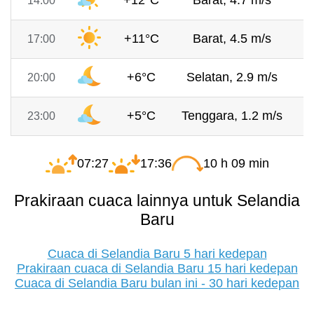
+12°C
Barat, 4.7 m/s
7
14:00
+11°C
Barat, 4.5 m/s
7
17:00
+6°C
Selatan, 2.9 m/s
7
20:00
+5°C
Tenggara, 1.2 m/s
7
23:00
07:27
17:36
10 h 09 min
Prakiraan cuaca lainnya untuk Selandia
Baru
Cuaca di Selandia Baru 5 hari kedepan
Prakiraan cuaca di Selandia Baru 15 hari kedepan
Cuaca di Selandia Baru bulan ini - 30 hari kedepan