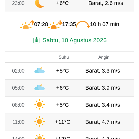
+6°C
Barat, 2.6 m/s
23:00
07:28
17:35
10 h 07 min
Sabtu, 10 Agustus 2026
Suhu
Angin
+5°C
Barat, 3.3 m/s
7
02:00
+6°C
Barat, 3.9 m/s
7
05:00
+5°C
Barat, 3.4 m/s
7
08:00
+11°C
Barat, 4.7 m/s
7
11:00