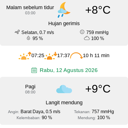
+8°C
Malam sebelum tidur
03:00
Hujan gerimis
Selatan, 0.7 m/s
759 mmHg
95 %
100 %
07:25
17:37
10 h 11 min
Rabu, 12 Agustus 2026
+9°C
Pagi
08:00
Langit mendung
Barat Daya, 0.5 m/s
757 mmHg
Angin:
Tekanan:
90 %
100 %
Kelembaban:
Mendung: