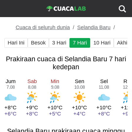
Cuaca di seluruh dunia
Selandia Baru
Hari Ini
Besok
3 Hari
7 Hari
10 Hari
Akhir
Prakiraan cuaca di Selandia Baru 7 hari
kedepan
Jum
Sab
Min
Sen
Sel
Ra
7.08
8.08
9.08
10.08
11.08
12.0
+8°C
+9°C
+10°C
+10°C
+10°C
+11
+6°C
+8°C
+5°C
+4°C
+8°C
+9°
Selandia Baru prakiraan cuaca minggu