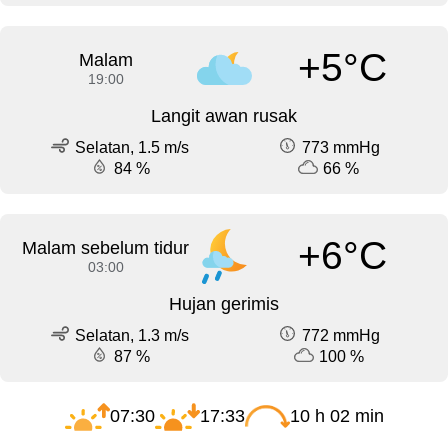
+5°C
Malam
19:00
Langit awan rusak
Selatan, 1.5 m/s
773 mmHg
84 %
66 %
+6°C
Malam sebelum tidur
03:00
Hujan gerimis
Selatan, 1.3 m/s
772 mmHg
87 %
100 %
07:30
17:33
10 h 02 min