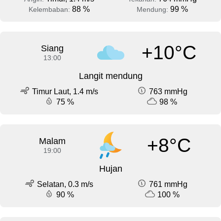
88 %
99 %
Kelembaban:
Mendung:
+10°C
Siang
13:00
Langit mendung
Timur Laut, 1.4 m/s
763 mmHg
75 %
98 %
+8°C
Malam
19:00
Hujan
Selatan, 0.3 m/s
761 mmHg
90 %
100 %