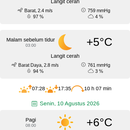
Langit cerah
Barat, 2.4 m/s
759 mmHg
97 %
4 %
+5°C
Malam sebelum tidur
03:00
Langit cerah
Barat Daya, 2.8 m/s
761 mmHg
94 %
3 %
07:28
17:35
10 h 07 min
Senin, 10 Agustus 2026
+6°C
Pagi
08:00