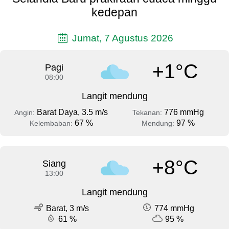
kedepan
Jumat, 7 Agustus 2026
+1°C
Pagi
08:00
Langit mendung
Barat Daya, 3.5 m/s
776 mmHg
Angin:
Tekanan:
67 %
97 %
Kelembaban:
Mendung:
+8°C
Siang
13:00
Langit mendung
Barat, 3 m/s
774 mmHg
61 %
95 %