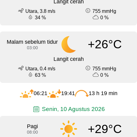
Langit cerah
Utara, 3.8 m/s
755 mmHg
34 %
0 %
+26°C
Malam sebelum tidur
03:00
Langit cerah
Utara, 0.4 m/s
755 mmHg
63 %
0 %
06:21
19:41
13 h 19 min
Senin, 10 Agustus 2026
+29°C
Pagi
08:00