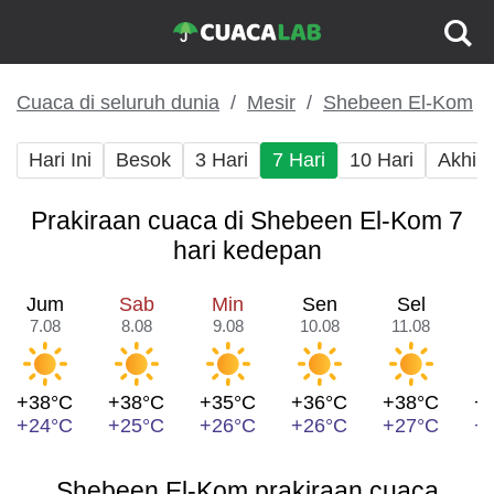
Cuaca di seluruh dunia
Mesir
Shebeen El-Kom
Hari Ini
Besok
3 Hari
7 Hari
10 Hari
Akhir
Prakiraan cuaca di Shebeen El-Kom 7
hari kedepan
Jum
Sab
Min
Sen
Sel
7.08
8.08
9.08
10.08
11.08
1
+38°C
+38°C
+35°C
+36°C
+38°C
+
+24°C
+25°C
+26°C
+26°C
+27°C
+
Shebeen El-Kom prakiraan cuaca