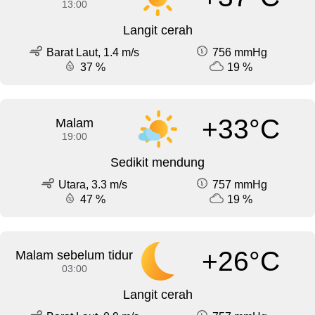
13:00
Langit cerah
Barat Laut, 1.4 m/s
756 mmHg
37 %
19 %
+33°C
Malam
19:00
Sedikit mendung
Utara, 3.3 m/s
757 mmHg
47 %
19 %
+26°C
Malam sebelum tidur
03:00
Langit cerah