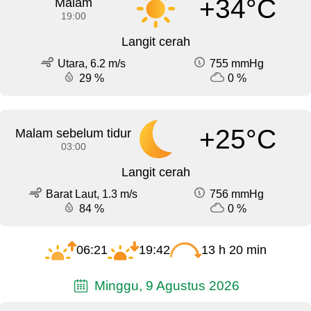
+34°C
Malam
19:00
Langit cerah
Utara, 6.2 m/s
755 mmHg
29 %
0 %
+25°C
Malam sebelum tidur
03:00
Langit cerah
Barat Laut, 1.3 m/s
756 mmHg
84 %
0 %
06:21
19:42
13 h 20 min
Minggu, 9 Agustus 2026