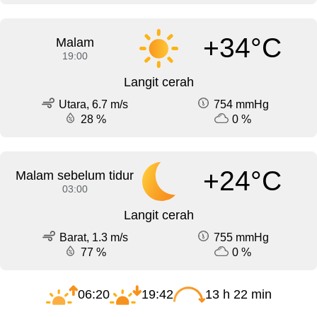
+34°C
Malam
19:00
Langit cerah
Utara, 6.7 m/s
754 mmHg
28 %
0 %
+24°C
Malam sebelum tidur
03:00
Langit cerah
Barat, 1.3 m/s
755 mmHg
77 %
0 %
06:20
19:42
13 h 22 min