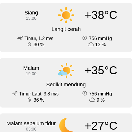
+38°C
Siang
13:00
Langit cerah
Timur, 1.2 m/s
756 mmHg
30 %
13 %
+35°C
Malam
19:00
Sedikit mendung
Timur Laut, 3.8 m/s
756 mmHg
36 %
9 %
+27°C
Malam sebelum tidur
03:00