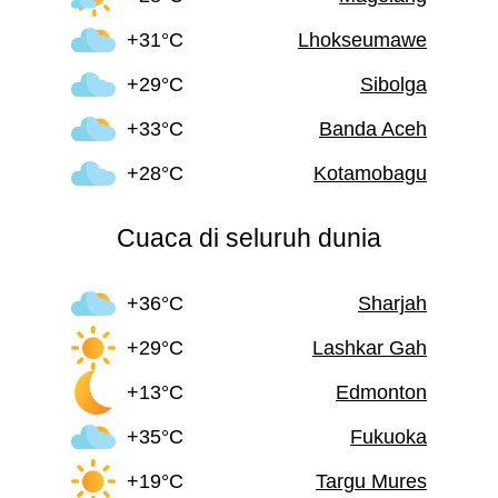
+31°C
Lhokseumawe
+29°C
Sibolga
+33°C
Banda Aceh
+28°C
Kotamobagu
Cuaca di seluruh dunia
+36°C
Sharjah
+29°C
Lashkar Gah
+13°C
Edmonton
+35°C
Fukuoka
+19°C
Targu Mures