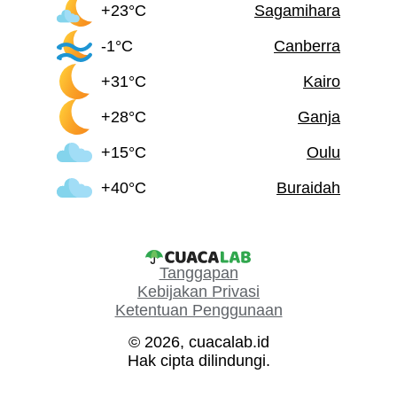
+23°C
Sagamihara
-1°C
Canberra
+31°C
Kairo
+28°C
Ganja
+15°C
Oulu
+40°C
Buraidah
Tanggapan
Kebijakan Privasi
Ketentuan Penggunaan
© 2026, cuacalab.id
Hak cipta dilindungi.