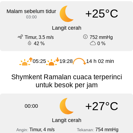
+25°C
Malam sebelum tidur
03:00
Langit cerah
Timur, 3.5 m/s
752 mmHg
42 %
0 %
05:25
19:28
14 h 02 min
Shymkent Ramalan cuaca terperinci
untuk besok per jam
+27°C
00:00
Langit cerah
Timur, 4 m/s
754 mmHg
Angin:
Tekanan: