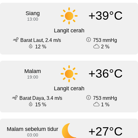
+39°C
Siang
13:00
Langit cerah
Barat Laut, 2.4 m/s
753 mmHg
12 %
2 %
+36°C
Malam
19:00
Langit cerah
Barat Daya, 3.4 m/s
753 mmHg
15 %
1 %
+27°C
Malam sebelum tidur
03:00