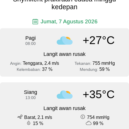
kedepan
Jumat, 7 Agustus 2026
+27°C
Pagi
08:00
Langit awan rusak
Tenggara, 2.4 m/s
755 mmHg
Angin:
Tekanan:
37 %
59 %
Kelembaban:
Mendung:
+35°C
Siang
13:00
Langit awan rusak
Barat, 2.1 m/s
754 mmHg
15 %
99 %