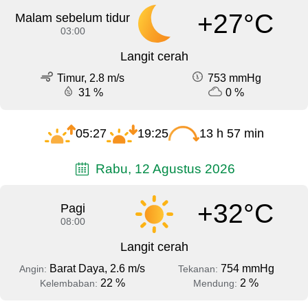
+27°C
Malam sebelum tidur
03:00
Langit cerah
Timur, 2.8 m/s
753 mmHg
31 %
0 %
05:27
19:25
13 h 57 min
Rabu, 12 Agustus 2026
+32°C
Pagi
08:00
Langit cerah
Barat Daya, 2.6 m/s
754 mmHg
Angin:
Tekanan:
22 %
2 %
Kelembaban:
Mendung: