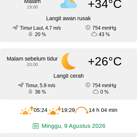
+34°C
Malam
19:00
Langit awan rusak
Timur Laut, 4.7 m/s
754 mmHg
20 %
43 %
+26°C
Malam sebelum tidur
03:00
Langit cerah
Timur, 5.9 m/s
754 mmHg
36 %
0 %
05:24
19:29
14 h 04 min
Minggu, 9 Agustus 2026