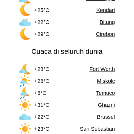
+25°C
Kendari
+22°C
Bitung
+29°C
Cirebon
Cuaca di seluruh dunia
+28°C
Fort Worth
+28°C
Miskolc
+6°C
Temuco
+31°C
Ghazni
+22°C
Brussel
+23°C
San Sebastian