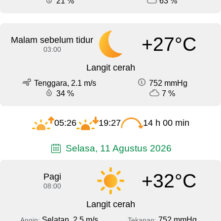
21 %
63 %
+27°C
Malam sebelum tidur
03:00
Langit cerah
Tenggara, 2.1 m/s
752 mmHg
34 %
7 %
05:26
19:27
14 h 00 min
Selasa, 11 Agustus 2026
+32°C
Pagi
08:00
Langit cerah
Selatan, 2.5 m/s
752 mmHg
Angin:
Tekanan: