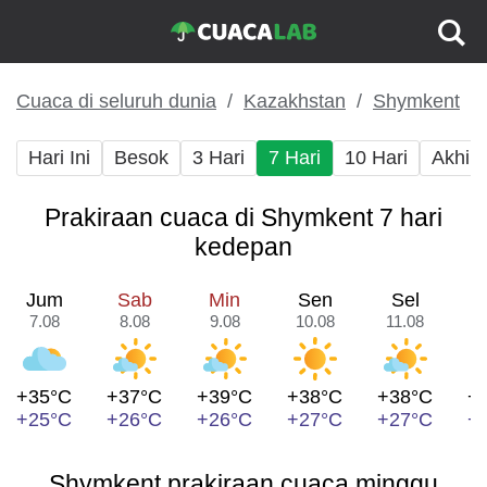
Cuaca di seluruh dunia
Kazakhstan
Shymkent
Hari Ini
Besok
3 Hari
7 Hari
10 Hari
Akhir
Prakiraan cuaca di Shymkent 7 hari
kedepan
Jum
Sab
Min
Sen
Sel
7.08
8.08
9.08
10.08
11.08
1
+35°C
+37°C
+39°C
+38°C
+38°C
+
+25°C
+26°C
+26°C
+27°C
+27°C
+
Shymkent prakiraan cuaca minggu