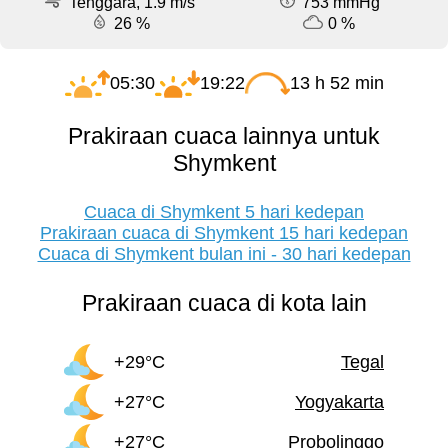
Tenggara, 1.9 m/s
753 mmHg
26 %
0 %
05:30
19:22
13 h 52 min
Prakiraan cuaca lainnya untuk
Shymkent
Cuaca di Shymkent 5 hari kedepan
Prakiraan cuaca di Shymkent 15 hari kedepan
Cuaca di Shymkent bulan ini - 30 hari kedepan
Prakiraan cuaca di kota lain
+29°C
Tegal
+27°C
Yogyakarta
+27°C
Probolinggo