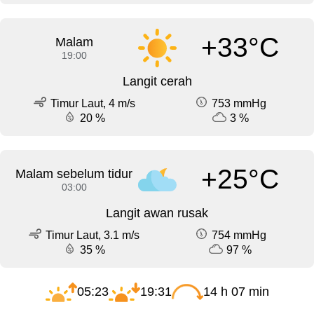
+33°C
Malam
19:00
Langit cerah
Timur Laut, 4 m/s
753 mmHg
20 %
3 %
+25°C
Malam sebelum tidur
03:00
Langit awan rusak
Timur Laut, 3.1 m/s
754 mmHg
35 %
97 %
05:23
19:31
14 h 07 min