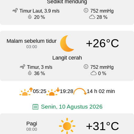
Sedikit mendung
Timur Laut, 3.9 m/s
752 mmHg
20 %
28 %
+26°C
Malam sebelum tidur
03:00
Langit cerah
Timur, 3 m/s
752 mmHg
36 %
0 %
05:25
19:28
14 h 02 min
Senin, 10 Agustus 2026
+31°C
Pagi
08:00