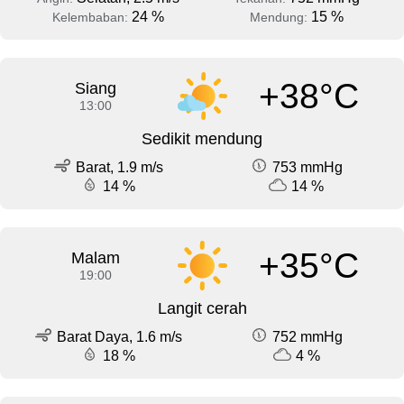
24 %
15 %
Kelembaban:
Mendung:
+38°C
Siang
13:00
Sedikit mendung
Barat, 1.9 m/s
753 mmHg
14 %
14 %
+35°C
Malam
19:00
Langit cerah
Barat Daya, 1.6 m/s
752 mmHg
18 %
4 %