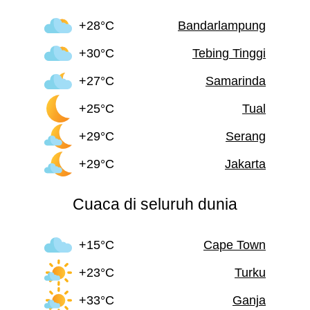
+28°C
Bandarlampung
+30°C
Tebing Tinggi
+27°C
Samarinda
+25°C
Tual
+29°C
Serang
+29°C
Jakarta
Cuaca di seluruh dunia
+15°C
Cape Town
+23°C
Turku
+33°C
Ganja