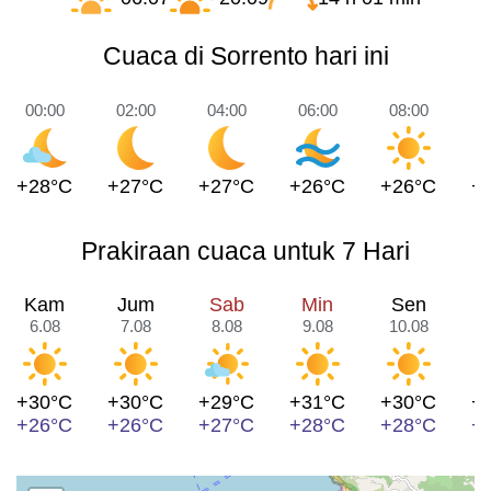
Cuaca di Sorrento hari ini
00:00
02:00
04:00
06:00
08:00
1
+28°C
+27°C
+27°C
+26°C
+26°C
+
Prakiraan cuaca untuk 7 Hari
Kam
Jum
Sab
Min
Sen
6.08
7.08
8.08
9.08
10.08
1
+30°C
+30°C
+29°C
+31°C
+30°C
+
+26°C
+26°C
+27°C
+28°C
+28°C
+