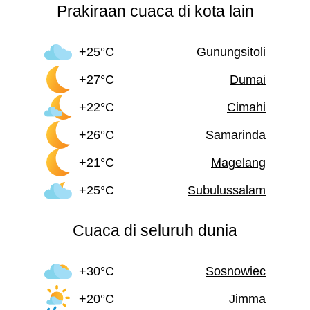
Prakiraan cuaca di kota lain
+25°C
Gunungsitoli
+27°C
Dumai
+22°C
Cimahi
+26°C
Samarinda
+21°C
Magelang
+25°C
Subulussalam
Cuaca di seluruh dunia
+30°C
Sosnowiec
+20°C
Jimma