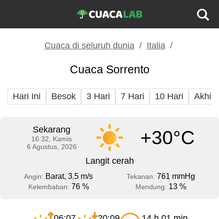
Cuaca di seluruh dunia
Italia
Cuaca Sorrento
Hari Ini
Besok
3 Hari
7 Hari
10 Hari
Akhir
Sekarang
+30°C
16:32, Kamis
6 Agustus, 2026
Langit cerah
Barat, 3.5 m/s
761 mmHg
Angin:
Tekanan:
76 %
13 %
Kelembaban:
Mendung:
06:07
20:09
14 h 01 min