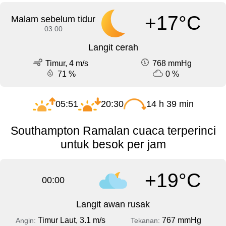
+17°C
Malam sebelum tidur
03:00
Langit cerah
Timur, 4 m/s
768 mmHg
71 %
0 %
05:51
20:30
14 h 39 min
Southampton Ramalan cuaca terperinci
untuk besok per jam
+19°C
00:00
Langit awan rusak
Timur Laut, 3.1 m/s
767 mmHg
Angin:
Tekanan: