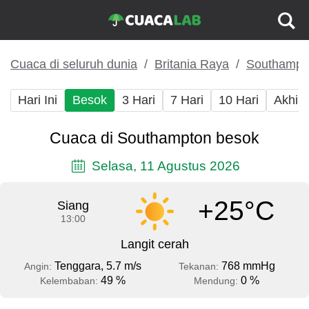
Cuaca di seluruh dunia
Britania Raya
Southampt
Hari Ini
Besok
3 Hari
7 Hari
10 Hari
Akhir
Cuaca di Southampton besok
Selasa, 11 Agustus 2026
+25°C
Siang
13:00
Langit cerah
Tenggara, 5.7 m/s
768 mmHg
Angin:
Tekanan:
49 %
0 %
Kelembaban:
Mendung: