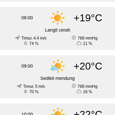
+19°C
08:00
Langit cerah
Timur, 4.4 m/s
768 mmHg
74 %
11 %
+20°C
09:00
Sedikit mendung
Timur, 5 m/s
768 mmHg
70 %
16 %
+22°C
10:00