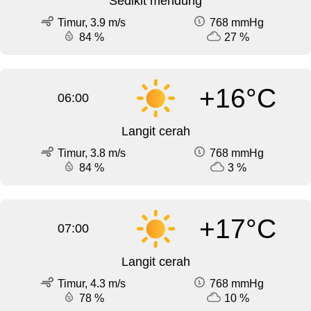
Sedikit mendung
Timur, 3.9 m/s
768 mmHg
84 %
27 %
+16°C
06:00
Langit cerah
Timur, 3.8 m/s
768 mmHg
84 %
3 %
+17°C
07:00
Langit cerah
Timur, 4.3 m/s
768 mmHg
78 %
10 %