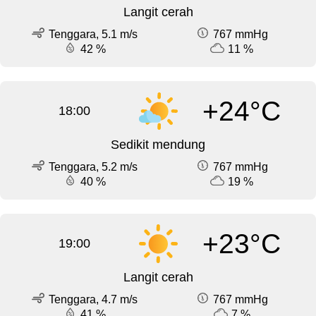
Langit cerah
Tenggara, 5.1 m/s
767 mmHg
42 %
11 %
+24°C
18:00
Sedikit mendung
Tenggara, 5.2 m/s
767 mmHg
40 %
19 %
+23°C
19:00
Langit cerah
Tenggara, 4.7 m/s
767 mmHg
41 %
7 %