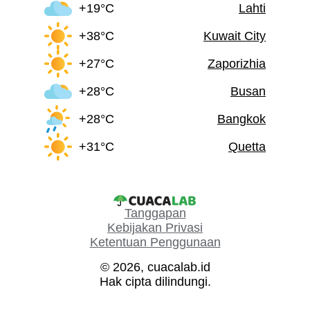
+19°C
Lahti
+38°C
Kuwait City
+27°C
Zaporizhia
+28°C
Busan
+28°C
Bangkok
+31°C
Quetta
Tanggapan
Kebijakan Privasi
Ketentuan Penggunaan
© 2026, cuacalab.id
Hak cipta dilindungi.