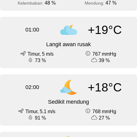
48 %
47 %
Kelembaban:
Mendung:
+19°C
01:00
Langit awan rusak
Timur, 5 m/s
767 mmHg
73 %
39 %
+18°C
02:00
Sedikit mendung
Timur, 5.1 m/s
768 mmHg
91 %
27 %