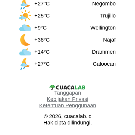
+27°C
Negombo
+25°C
Trujillo
+9°C
Wellington
+38°C
Najaf
+14°C
Drammen
+27°C
Caloocan
Tanggapan
Kebijakan Privasi
Ketentuan Penggunaan
© 2026, cuacalab.id
Hak cipta dilindungi.