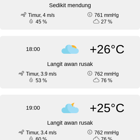
Sedikit mendung
Timur, 4 m/s
761 mmHg
45 %
27 %
+26°C
18:00
Langit awan rusak
Timur, 3.9 m/s
762 mmHg
53 %
76 %
+25°C
19:00
Langit awan rusak
Timur, 3.4 m/s
762 mmHg
60 %
76 %