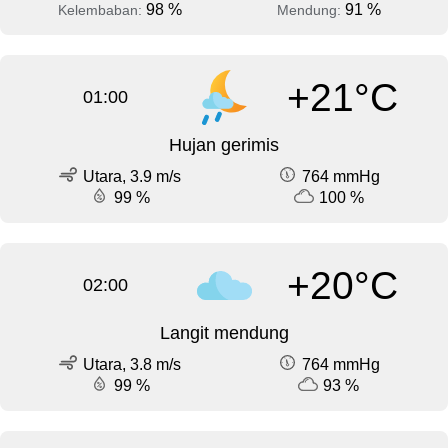
98 %
91 %
Kelembaban:
Mendung:
+21°C
01:00
Hujan gerimis
Utara, 3.9 m/s
764 mmHg
99 %
100 %
+20°C
02:00
Langit mendung
Utara, 3.8 m/s
764 mmHg
99 %
93 %