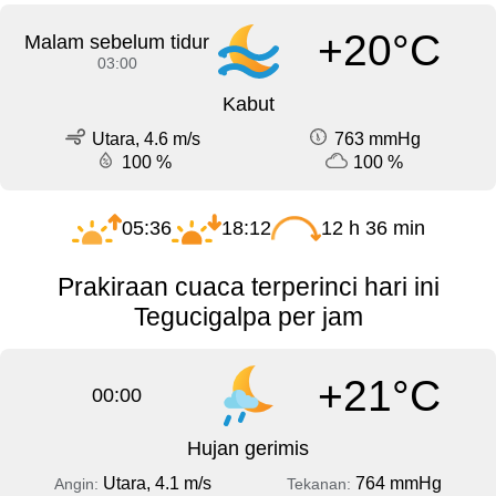
+20°C
Malam sebelum tidur
03:00
Kabut
Utara, 4.6 m/s
763 mmHg
100 %
100 %
05:36
18:12
12 h 36 min
Prakiraan cuaca terperinci hari ini
Tegucigalpa per jam
+21°C
00:00
Hujan gerimis
Utara, 4.1 m/s
764 mmHg
Angin:
Tekanan: