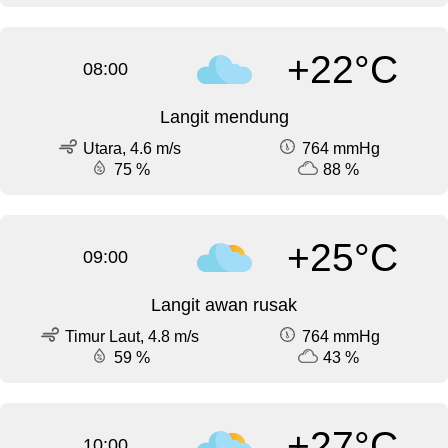
+22°C
08:00
Langit mendung
Utara, 4.6 m/s
764 mmHg
75 %
88 %
+25°C
09:00
Langit awan rusak
Timur Laut, 4.8 m/s
764 mmHg
59 %
43 %
+27°C
10:00