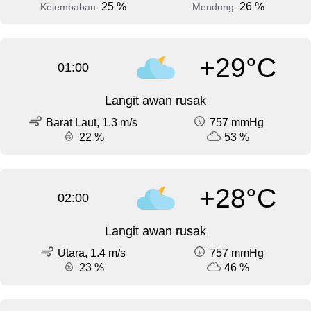
25 %
26 %
Kelembaban:
Mendung:
+29°C
01:00
Langit awan rusak
Barat Laut, 1.3 m/s
757 mmHg
22 %
53 %
+28°C
02:00
Langit awan rusak
Utara, 1.4 m/s
757 mmHg
23 %
46 %