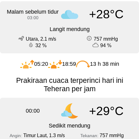
+28°C
Malam sebelum tidur
03:00
Langit mendung
Utara, 2.1 m/s
757 mmHg
32 %
94 %
05:20
18:59
13 h 38 min
Prakiraan cuaca terperinci hari ini
Teheran per jam
+29°C
00:00
Sedikit mendung
Timur Laut, 1.3 m/s
757 mmHg
Angin:
Tekanan: