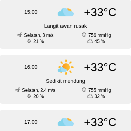
+33°C
15:00
Langit awan rusak
Selatan, 3 m/s
756 mmHg
21 %
45 %
+33°C
16:00
Sedikit mendung
Selatan, 2.4 m/s
755 mmHg
20 %
32 %
+33°C
17:00