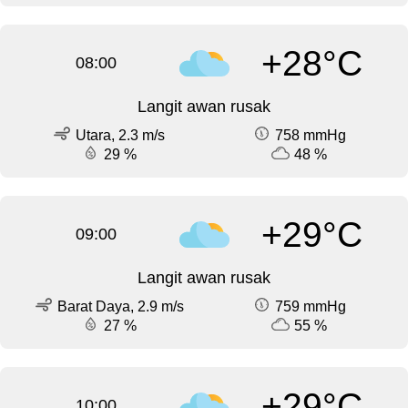
+28°C
08:00
Langit awan rusak
Utara, 2.3 m/s
758 mmHg
29 %
48 %
+29°C
09:00
Langit awan rusak
Barat Daya, 2.9 m/s
759 mmHg
27 %
55 %
+29°C
10:00