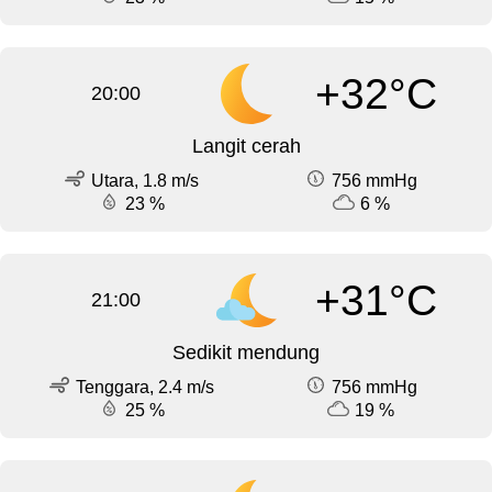
+32°C
20:00
Langit cerah
Utara, 1.8 m/s
756 mmHg
23 %
6 %
+31°C
21:00
Sedikit mendung
Tenggara, 2.4 m/s
756 mmHg
25 %
19 %