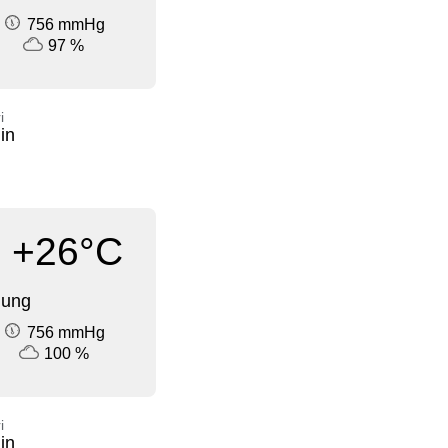
756 mmHg
97 %
i
in
+26°C
dung
756 mmHg
100 %
i
in