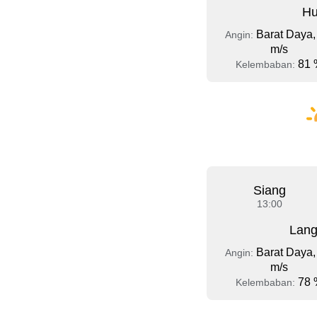
Hu
Barat Daya,
Angin:
m/s
81 
Kelembaban:
Siang
13:00
Lang
Barat Daya,
Angin:
m/s
78 
Kelembaban: