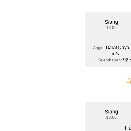
Siang
13:00
Barat Daya,
Angin:
m/s
92 
Kelembaban:
Siang
13:00
Hu