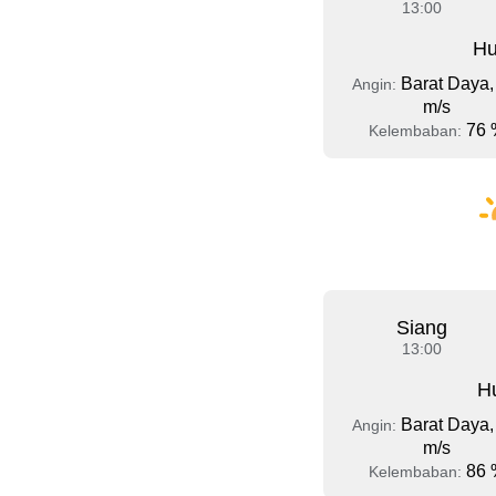
13:00
Hu
Barat Daya,
Angin:
m/s
76 
Kelembaban:
Siang
13:00
Hu
Barat Daya,
Angin:
m/s
86 
Kelembaban: