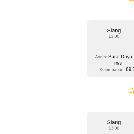
Siang
13:00
Barat Daya,
Angin:
m/s
89 
Kelembaban:
Siang
13:00