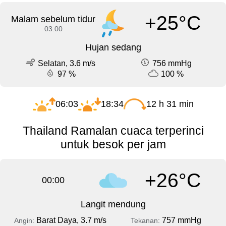
+25°C
Malam sebelum tidur
03:00
Hujan sedang
Selatan, 3.6 m/s
756 mmHg
97 %
100 %
06:03
18:34
12 h 31 min
Thailand Ramalan cuaca terperinci
untuk besok per jam
+26°C
00:00
Langit mendung
Barat Daya, 3.7 m/s
757 mmHg
Angin:
Tekanan: