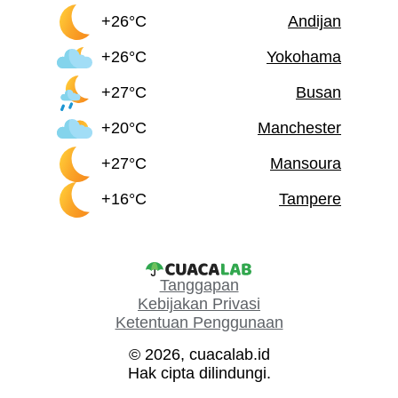
+26°C
Andijan
+26°C
Yokohama
+27°C
Busan
+20°C
Manchester
+27°C
Mansoura
+16°C
Tampere
Tanggapan
Kebijakan Privasi
Ketentuan Penggunaan
© 2026, cuacalab.id
Hak cipta dilindungi.