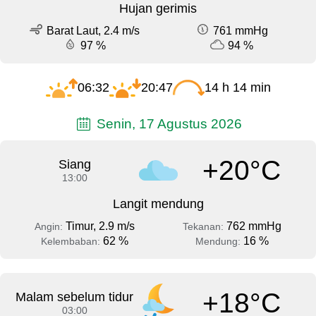
Hujan gerimis
Barat Laut, 2.4 m/s
761 mmHg
97 %
94 %
06:32
20:47
14 h 14 min
Senin, 17 Agustus 2026
+20°C
Siang
13:00
Langit mendung
Timur, 2.9 m/s
762 mmHg
Angin:
Tekanan:
62 %
16 %
Kelembaban:
Mendung:
+18°C
Malam sebelum tidur
03:00