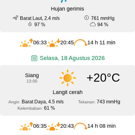
Hujan gerimis
Barat Laut, 2.4 m/s
761 mmHg
97 %
94 %
06:33
20:45
14 h 11 min
Selasa, 18 Agustus 2026
+20°C
Siang
13:00
Langit cerah
Barat Daya, 4.5 m/s
743 mmHg
Angin:
Tekanan:
61 %
Kelembaban:
06:35
20:43
14 h 08 min