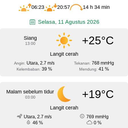
06:23
20:57
14 h 34 min
Selasa, 11 Agustus 2026
+25°C
Siang
13:00
Langit cerah
Utara, 2.7 m/s
768 mmHg
Angin:
Tekanan:
39 %
41 %
Kelembaban:
Mendung:
+19°C
Malam sebelum tidur
03:00
Langit cerah
Utara, 2.7 m/s
769 mmHg
46 %
0 %