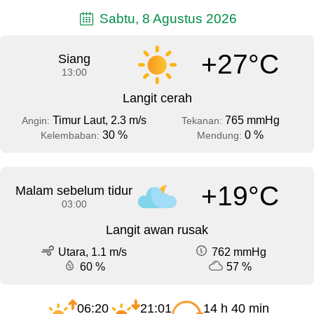
Sabtu, 8 Agustus 2026
+27°C
Siang
13:00
Langit cerah
Timur Laut, 2.3 m/s
765 mmHg
Angin:
Tekanan:
30 %
0 %
Kelembaban:
Mendung:
+19°C
Malam sebelum tidur
03:00
Langit awan rusak
Utara, 1.1 m/s
762 mmHg
60 %
57 %
06:20
21:01
14 h 40 min