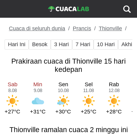
Cuaca di seluruh dunia
Prancis
Thionville
Hari Ini
Besok
3 Hari
7 Hari
10 Hari
Akhir
Prakiraan cuaca di Thionville 15 hari
kedepan
Sab
Min
Sen
Sel
Rab
8.08
9.08
10.08
11.08
12.08
1
+27°C
+31°C
+30°C
+25°C
+28°C
+
Thionville ramalan cuaca 2 minggu ini