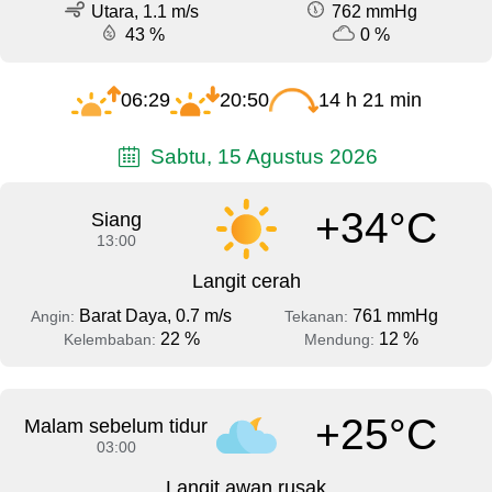
Utara, 1.1 m/s
762 mmHg
43 %
0 %
06:29
20:50
14 h 21 min
Sabtu, 15 Agustus 2026
+34°C
Siang
13:00
Langit cerah
Barat Daya, 0.7 m/s
761 mmHg
Angin:
Tekanan:
22 %
12 %
Kelembaban:
Mendung:
+25°C
Malam sebelum tidur
03:00
Langit awan rusak