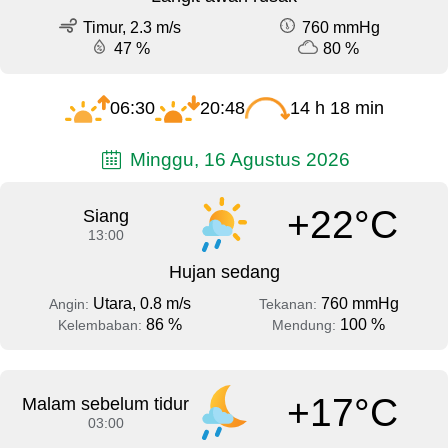
Timur, 2.3 m/s
760 mmHg
47 %
80 %
06:30
20:48
14 h 18 min
Minggu, 16 Agustus 2026
+22°C
Siang
13:00
Hujan sedang
Utara, 0.8 m/s
760 mmHg
Angin:
Tekanan:
86 %
100 %
Kelembaban:
Mendung:
+17°C
Malam sebelum tidur
03:00