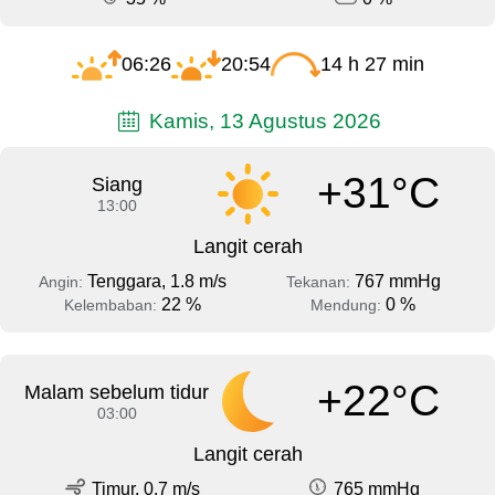
06:26
20:54
14 h 27 min
Kamis, 13 Agustus 2026
+31°C
Siang
13:00
Langit cerah
Tenggara, 1.8 m/s
767 mmHg
Angin:
Tekanan:
22 %
0 %
Kelembaban:
Mendung:
+22°C
Malam sebelum tidur
03:00
Langit cerah
Timur, 0.7 m/s
765 mmHg