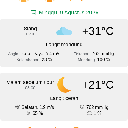
Minggu, 9 Agustus 2026
+31°C
Siang
13:00
Langit mendung
Barat Daya, 5.4 m/s
763 mmHg
Angin:
Tekanan:
23 %
100 %
Kelembaban:
Mendung:
+21°C
Malam sebelum tidur
03:00
Langit cerah
Selatan, 1.9 m/s
762 mmHg
65 %
1 %