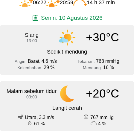
06:22
20:59
14 h 37 min
Senin, 10 Agustus 2026
+30°C
Siang
13:00
Sedikit mendung
Barat, 4.6 m/s
763 mmHg
Angin:
Tekanan:
29 %
16 %
Kelembaban:
Mendung:
+20°C
Malam sebelum tidur
03:00
Langit cerah
Utara, 3.3 m/s
767 mmHg
61 %
4 %