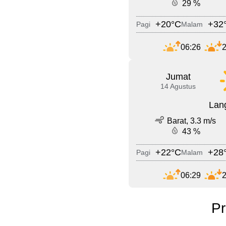
29 %
+20°C
+32
Pagi
Malam
06:26
2
Jumat
14 Agustus
Lang
Barat, 3.3 m/s
43 %
+22°C
+28
Pagi
Malam
06:29
2
Pr