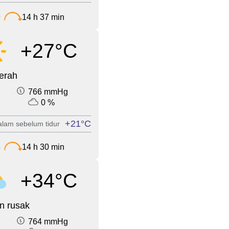
9
14 h 37 min
+27°C
cerah
766 mmHg
0 %
+21°C
lam sebelum tidur
6
14 h 30 min
+34°C
n rusak
764 mmHg