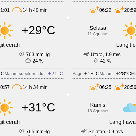
1:01
14 h 40 min
06:22
20:5
+29°C
Selasa
11 Agustus
it cerah
Langit 
763 mmHg
Utara, 1.9 m/s
24 %
42 %
°C
+21°C
+18°C
+28°C
Malam sebelum tidur
Pagi
Malam
Ma
0:57
14 h 34 min
06:25
20:5
+31°C
Kamis
13 Agustus
it cerah
Langit awa
765 mmHg
Selatan, 0.9 m/s