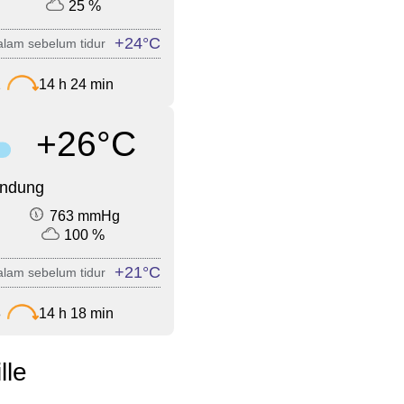
25 %
+24°C
lam sebelum tidur
2
14 h 24 min
+26°C
endung
763 mmHg
100 %
+21°C
lam sebelum tidur
8
14 h 18 min
lle