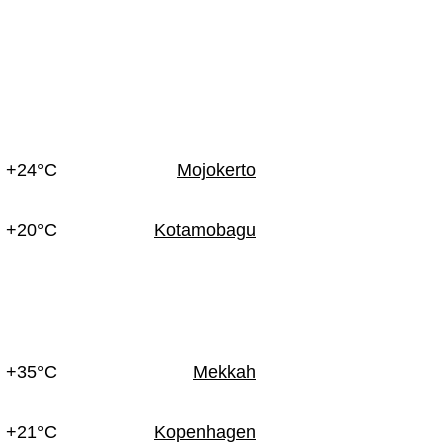
+24°C
Mojokerto
+20°C
Kotamobagu
+35°C
Mekkah
+21°C
Kopenhagen