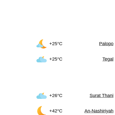
+25°C
Palopo
+25°C
Tegal
+26°C
Surat Thani
+42°C
An-Nashiriyah