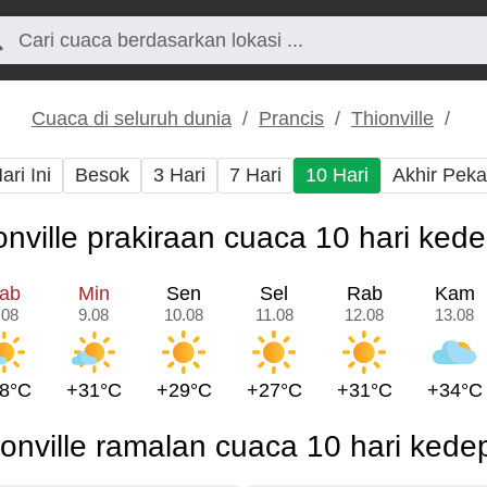
Cuaca di seluruh dunia
Prancis
Thionville
ari Ini
Besok
3 Hari
7 Hari
10 Hari
Akhir Pek
onville prakiraan cuaca 10 hari ked
ab
Min
Sen
Sel
Rab
Kam
.08
9.08
10.08
11.08
12.08
13.08
8°C
+31°C
+29°C
+27°C
+31°C
+34°C
ionville ramalan cuaca 10 hari kede