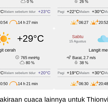
0 %
26 %
°C
+23°C
+22°C
+30°C
Malam sebelum tidur
Pagi
Malam
Ma
0:54
14 h 27 min
06:27
20:5
+29°C
Sabtu
15 Agustus
it cerah
Langit m
765 mmHg
Barat, 2.7 m/s
80 %
38 %
°C
+20°C
+19°C
+30°C
Malam sebelum tidur
Pagi
Malam
Ma
0:50
14 h 21 min
06:30
20:4
akiraan cuaca lainnya untuk Thionvi