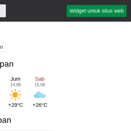
Widget untuk situs web
an
epan
Jum
Sab
14.08
15.08
+29°C
+26°C
pan