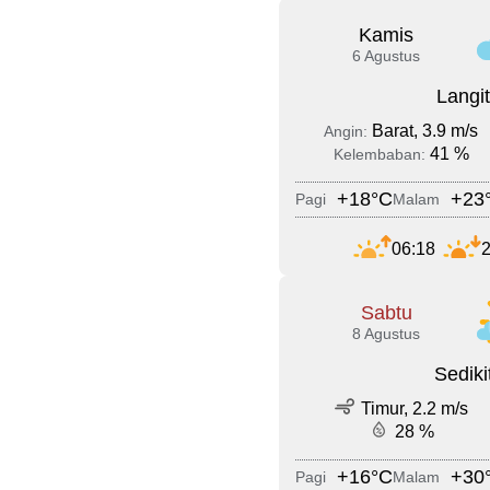
Kamis
6 Agustus
Langi
Barat, 3.9 m/s
Angin:
41 %
Kelembaban:
+18°C
+23
Pagi
Malam
06:18
2
Sabtu
8 Agustus
Sedik
Timur, 2.2 m/s
28 %
+16°C
+30
Pagi
Malam