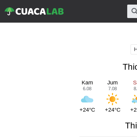
H
Thi
Kam
Jum
S
6.08
7.08
8
+24°C
+24°C
+2
Th