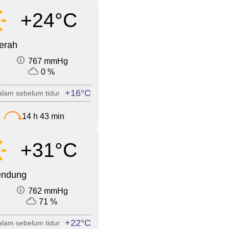
+24°C
cerah
767 mmHg
0 %
+16°C
lam sebelum tidur
2
14 h 43 min
+31°C
endung
762 mmHg
71 %
+22°C
lam sebelum tidur