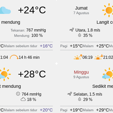
+24°C
Jumat
7 Agustus
t mendung
Langit 
767 mmHg
Utara, 1.8 m/s
Tekanan:
100 %
35 %
Mendung:
°C
+16°C
+15°C
+25°C
Malam sebelum tidur
Pagi
Malam
Ma
1:04
14 h 46 min
06:19
21:0
+28°C
Minggu
9 Agustus
it mendung
Sedikit m
764 mmHg
Selatan, 1.5 m/s
18 %
29 %
°C
+20°C
+19°C
+29°C
Malam sebelum tidur
Pagi
Malam
Ma