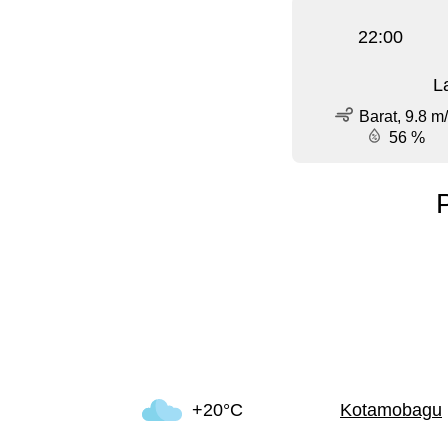
22:00
L
Barat, 9.8 m
56 %
+20°C
Kotamobagu