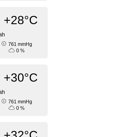
+28°C
ah
761 mmHg
0 %
+30°C
ah
761 mmHg
0 %
+32°C