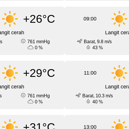
+26°C
09:00
angit cerah
Langit cer
/s
761 mmHg
Barat, 9.8 m/s
0 %
43 %
+29°C
11:00
angit cerah
Langit cer
s
761 mmHg
Barat, 10.3 m/s
0 %
40 %
+31°C
13:00