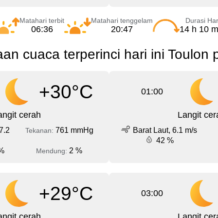
Matahari terbit
Matahari tenggelam
Durasi Har
06:36
20:47
14 h 10 m
aan cuaca terperinci hari ini Toulon 
+30°C
01:00
angit cerah
Langit cer
7.2
761 mmHg
Barat Laut, 6.1 m/s
Tekanan:
42 %
%
2 %
Mendung:
+29°C
03:00
angit cerah
Langit cer