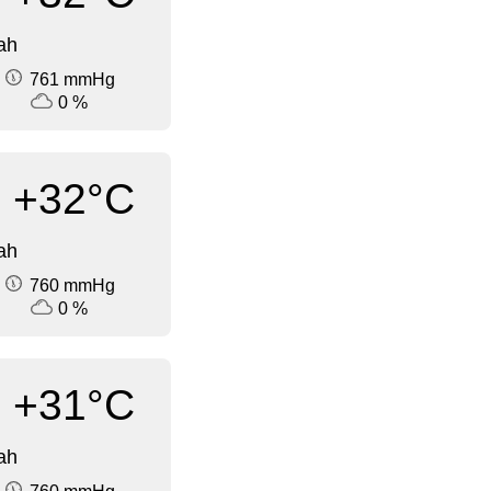
ah
761 mmHg
0 %
+32°C
ah
760 mmHg
0 %
+31°C
ah