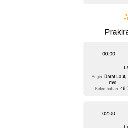
Prakir
00:00
L
Barat Laut, 
Angin:
m/s
48 
Kelembaban:
02:00
L