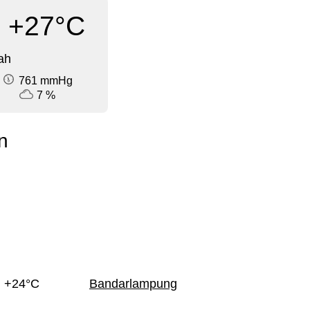
+27°C
ah
761 mmHg
7 %
n
+24°C
Bandarlampung