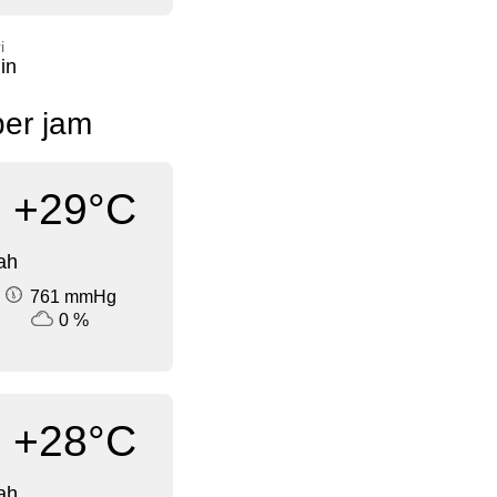
i
in
per jam
+29°C
ah
761 mmHg
0 %
+28°C
ah