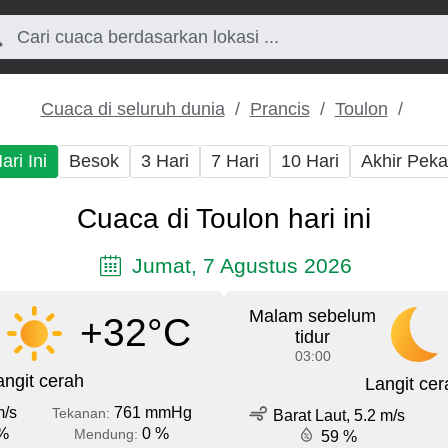
Cuaca di seluruh dunia
Prancis
Toulon
ari Ini
Besok
3 Hari
7 Hari
10 Hari
Akhir Pek
Cuaca di Toulon hari ini
Jumat, 7 Agustus 2026
Malam sebelum
+32°C
tidur
03:00
angit cerah
Langit cer
m/s
761 mmHg
Tekanan:
Barat Laut, 5.2 m/s
%
0 %
Mendung:
59 %