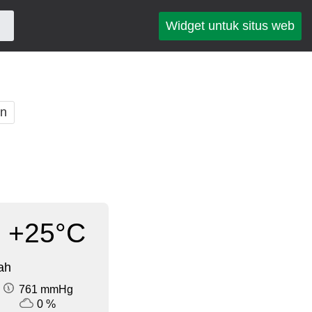
Widget untuk situs web
an
+25°C
ah
761 mmHg
0 %