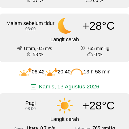
57 %
60 %
+28°C
Malam sebelum tidur
03:00
Langit cerah
Utara, 0.5 m/s
765 mmHg
58 %
0 %
06:42
20:40
13 h 58 min
Kamis, 13 Agustus 2026
+28°C
Pagi
08:00
Langit cerah
Utara, 0.7 m/s
765 mmHg
Angin:
Tekanan: