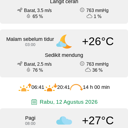
Langit cerah
Barat, 3.5 m/s
763 mmHg
65 %
1 %
+26°C
Malam sebelum tidur
03:00
Sedikit mendung
Barat, 2.5 m/s
763 mmHg
76 %
36 %
06:41
20:41
14 h 00 min
Rabu, 12 Agustus 2026
+27°C
Pagi
08:00