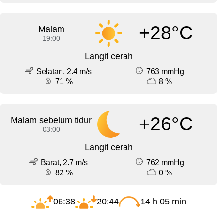
+28°C
Malam
19:00
Langit cerah
Selatan, 2.4 m/s
763 mmHg
71 %
8 %
+26°C
Malam sebelum tidur
03:00
Langit cerah
Barat, 2.7 m/s
762 mmHg
82 %
0 %
06:38
20:44
14 h 05 min