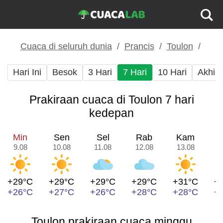
Cuaca di seluruh dunia
Prancis
Toulon
Hari Ini
Besok
3 Hari
7 Hari
10 Hari
Akhir
Prakiraan cuaca di Toulon 7 hari
kedepan
Min
Sen
Sel
Rab
Kam
9.08
10.08
11.08
12.08
13.08
1
+29°C
+29°C
+29°C
+29°C
+31°C
+
+26°C
+27°C
+26°C
+28°C
+28°C
+
Toulon prakiraan cuaca minggu