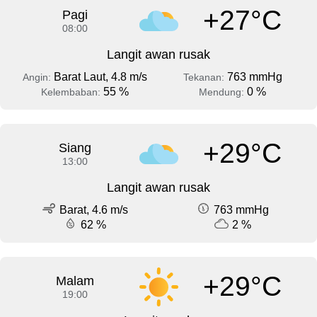
+27°C
Pagi
08:00
Langit awan rusak
Barat Laut, 4.8 m/s
763 mmHg
Angin:
Tekanan:
55 %
0 %
Kelembaban:
Mendung:
+29°C
Siang
13:00
Langit awan rusak
Barat, 4.6 m/s
763 mmHg
62 %
2 %
+29°C
Malam
19:00