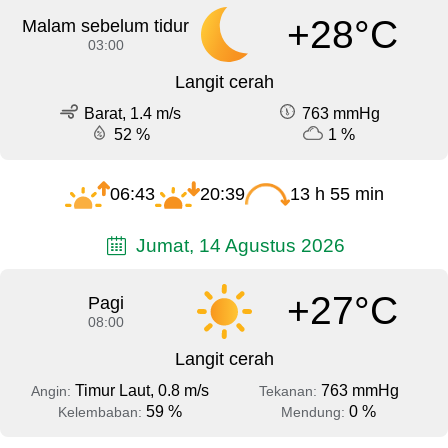
+28°C
Malam sebelum tidur
03:00
Langit cerah
Barat, 1.4 m/s
763 mmHg
52 %
1 %
06:43
20:39
13 h 55 min
Jumat, 14 Agustus 2026
+27°C
Pagi
08:00
Langit cerah
Timur Laut, 0.8 m/s
763 mmHg
Angin:
Tekanan:
59 %
0 %
Kelembaban:
Mendung: