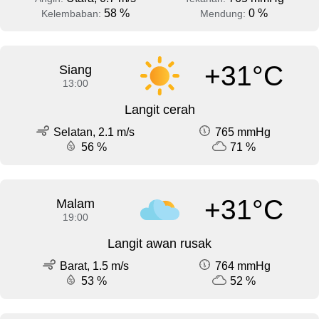
58 %
0 %
Kelembaban:
Mendung:
+31°C
Siang
13:00
Langit cerah
Selatan, 2.1 m/s
765 mmHg
56 %
71 %
+31°C
Malam
19:00
Langit awan rusak
Barat, 1.5 m/s
764 mmHg
53 %
52 %