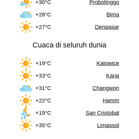
+30°C
Probolinggo
+28°C
Bima
+27°C
Denpasar
Cuaca di seluruh dunia
+19°C
Katowice
+33°C
Karaj
+31°C
Changwon
+22°C
Hamm
+19°C
San Cristobal
+35°C
Limassol