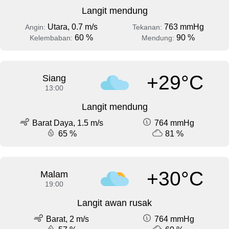
Langit mendung
Utara, 0.7 m/s
763 mmHg
Angin:
Tekanan:
60 %
90 %
Kelembaban:
Mendung:
+29°C
Siang
13:00
Langit mendung
Barat Daya, 1.5 m/s
764 mmHg
65 %
81 %
+30°C
Malam
19:00
Langit awan rusak
Barat, 2 m/s
764 mmHg