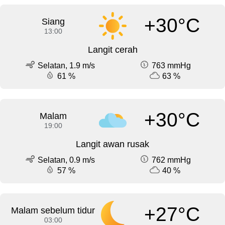
+30°C
Siang
13:00
Langit cerah
Selatan, 1.9 m/s
763 mmHg
61 %
63 %
+30°C
Malam
19:00
Langit awan rusak
Selatan, 0.9 m/s
762 mmHg
57 %
40 %
+27°C
Malam sebelum tidur
03:00