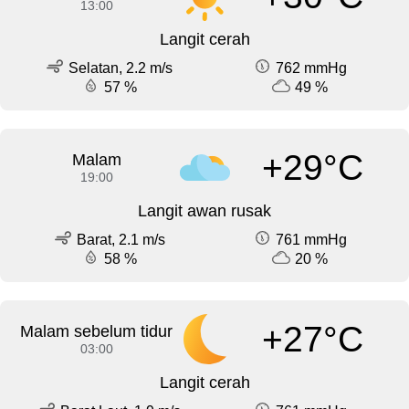
13:00
Langit cerah
Selatan, 2.2 m/s
762 mmHg
57 %
49 %
+29°C
Malam
19:00
Langit awan rusak
Barat, 2.1 m/s
761 mmHg
58 %
20 %
+27°C
Malam sebelum tidur
03:00
Langit cerah