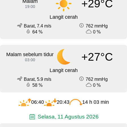
+29°C
Malam
19:00
Langit cerah
Barat, 7.4 m/s
762 mmHg
64 %
0 %
+27°C
Malam sebelum tidur
03:00
Langit cerah
Barat, 5.9 m/s
762 mmHg
58 %
0 %
06:40
20:43
14 h 03 min
Selasa, 11 Agustus 2026